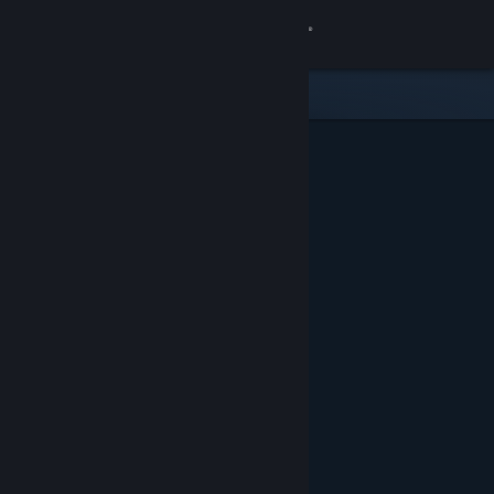
Logg inn
Butikk
Samfunn
Om
Kundestøtte
Bytt språk
Skaff deg Steam-appen på mobil
Vis skrivebordsversjon