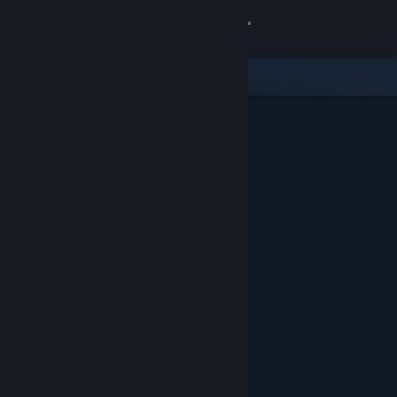
Sign in
Gedung
Komuniti
Tentang
Sokongan
Ubah bahasa
Dapatkan Steam Mobile App
Lihat laman web desktop