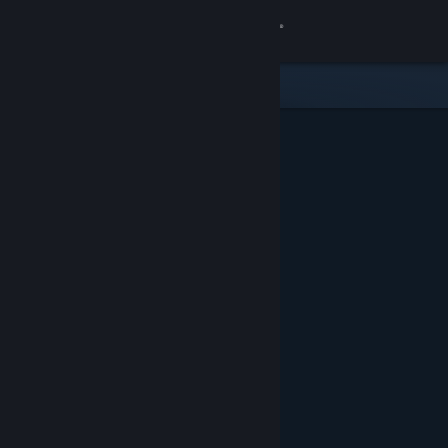
Accedi
Negozio
Comunità
Informazioni
Assistenza
Cambia la lingua
Ottieni l'app mobile di Steam
Visualizza il sito web per desktop