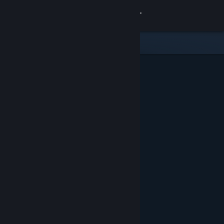
Accedi
Negozio
Comunità
Informazioni
Assistenza
Cambia la lingua
Ottieni l'app mobile di Steam
Visualizza il sito web per desktop