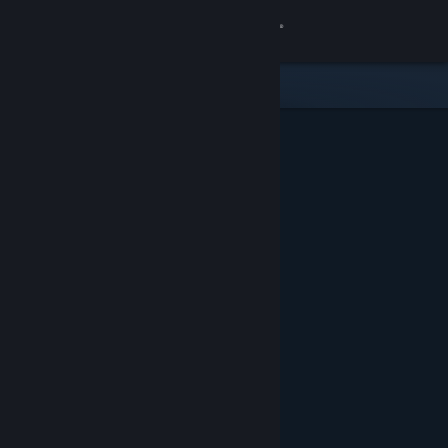
Login
Toko
Komunitas
Tentang
Bantuan
Ubah bahasa
Dapatkan Aplikasi Seluler Steam
Lihat situs web desktop