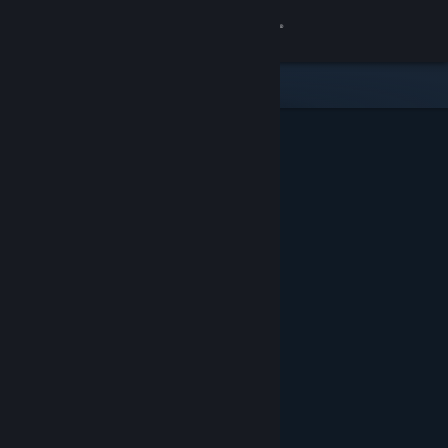
Login
Toko
Komunitas
Tentang
Bantuan
Ubah bahasa
Dapatkan Aplikasi Seluler Steam
Lihat situs web desktop