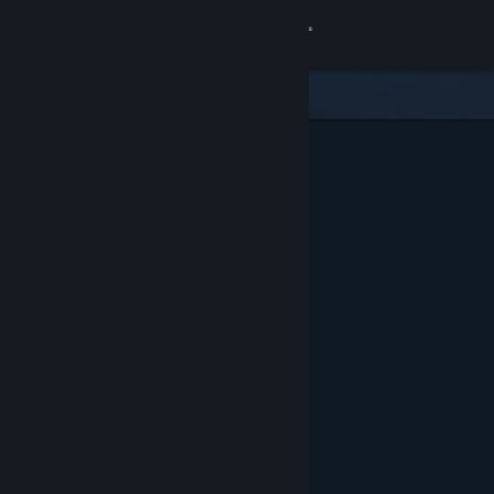
Bejelentkezés
Áruház
Közösség
Névjegy
Támogatás
Nyelvváltás
A Steam mobilalkalmazás beszerzése
Asztali weboldalra váltás