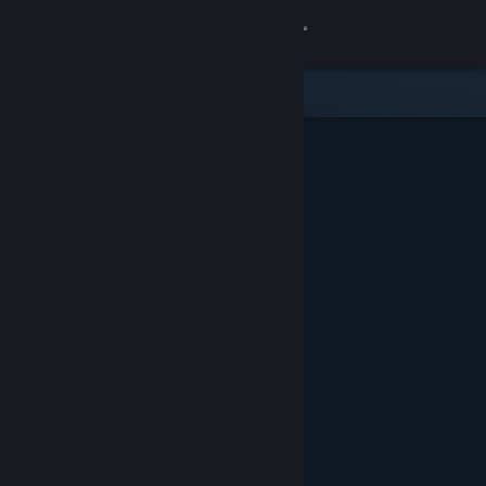
Bejelentkezés
Áruház
Közösség
Névjegy
Támogatás
Nyelvváltás
A Steam mobilalkalmazás beszerzése
Asztali weboldalra váltás