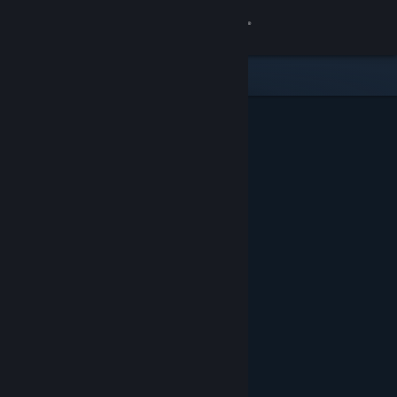
Anmelden
Shop
Community
Info
Support
Sprache ändern
Steam-Mobile-App herunterladen
Desktopversion anzeigen