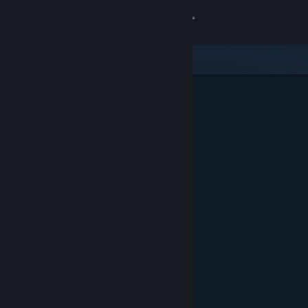
Se connecter
Magasin
Communauté
À propos
Support
Changer la langue
Télécharger l'application mobile Steam
Voir version ordi. du site