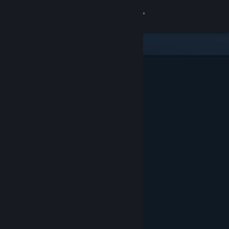
Přihlásit se
Obchod
Komunita
Informace
Podpora
Změnit jazyk
Mobilní aplikace služby Steam
Desktopová verze stránky