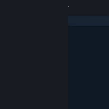
Giriş yap
Mağaza
Topluluk
Hakkında
Destek
Dili değiştir
Steam mobil uygulamasını yükle
Masaüstü internet sitesini görüntüle