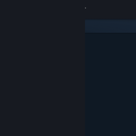
Accedi
Negozio
Comunità
Informazioni
Assistenza
Cambia la lingua
Ottieni l'app mobile di Steam
Visualizza il sito web per desktop