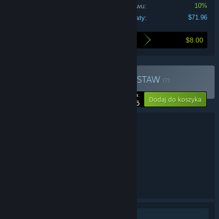
Zniżka zestawu:
10%
Do zapłaty:
$71.96
$8.00
Oto ile zaoszczędzisz, kupując ten zestaw
Kup Maestro Collection
ZESTAW
(?)
-10%
Twoja cena:
Dodaj do koszyka
$71.96
Szczegóły zestawu
Maestro Collection
TYTUŁ:
Przygodowe
Rekreacyjne
,
GATUNEK:
AMAX Interactive
PRODUCENT:
BFG Entertainment
WYDAWCA:
Maestro
SERIA:
Angielski
JĘZYKI:
Jednoosobowa