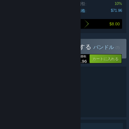
バンドル割引:
10%
支払価格:
$71.96
$8.00
本バンドル購入による割引額
Maestro Collectionを購入する
バンドル
(?)
-10%
あなたの価格:
カートに入れる
$71.96
バンドル詳細
Maestro Collection
タイトル:
アドベンチャー
カジュアル
,
ジャンル:
AMAX Interactive
開発元:
BFG Entertainment
パブリッシャー:
Maestro
シリーズ:
英語
言語:
シングルプレイヤー