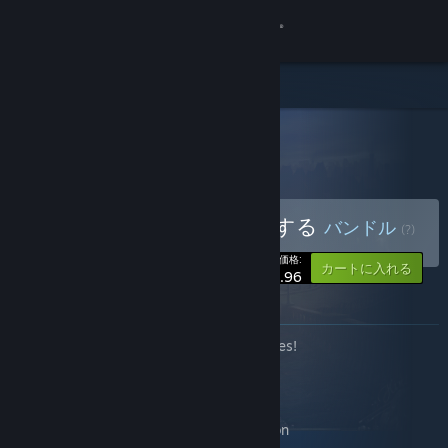
サインイン
ストア
すべての製品
コミュニティ
> バンドル詳細
Maestro Collection
詳細
Maestro Collectionを購入する
バンドル
(?)
サポート
-10%
あなたの価格:
カートに入れる
$71.96
言語を変更
このバンドルについて
Complete the Set Bundle for Maestro Series!
Steamモバイルアプリを入手
Bundle includes:
デスクトップウェブサイトを表示
Maestro: Music of Death Collector's Edition