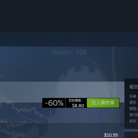
組合
名稱:
-60%
您的價格：
加入購物車
類型:
$8.80
開發
發行商
語言:
$10.99