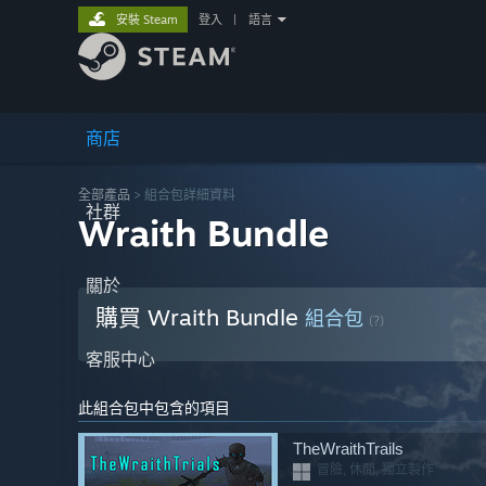
安裝 Steam
登入
|
語言
商店
全部產品
> 組合包詳細資料
社群
Wraith Bundle
關於
購買 Wraith Bundle
組合包
(?)
客服中心
此組合包中包含的項目
TheWraithTrails
冒險, 休閒, 獨立製作