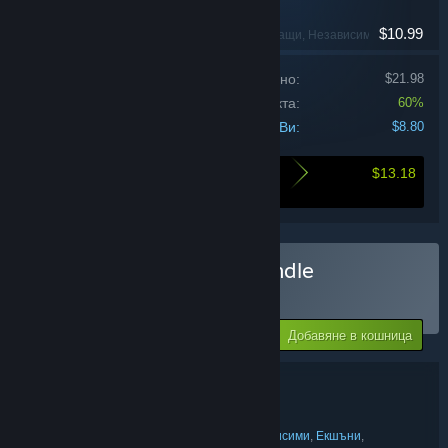
$10.99
Екшъни, Неангажиращи, Независими, Симулато
Цена на продуктите поотделно:
$21.98
Отстъпка за комплекта:
60%
Цената Ви:
$8.80
$13.18
Ето какво спестявате при закупуването на
този комплект
Закупуване на Wraith Bundle
КОМПЛЕКТ
(?)
-60%
Цената Ви:
Добавяне в кошница
$8.80
Подробности за комплекта
Wraith Bundle
ЗАГЛАВИЕ:
Приключенски
Неангажиращи
Независими
Екшъни
,
,
,
,
ЖАНР: