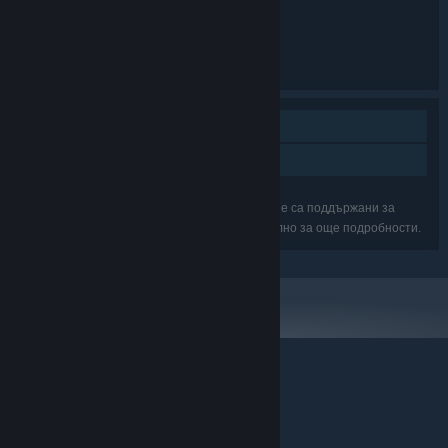
Симулатори
wraithgames
РАЗРАБОТЧИК:
wraithgames
ИЗДАТЕЛ:
Английски
ЕЗИЦИ:
Самостоятелна игра
Семейно споделяне
Възможно е изброените характеристики да не са поддържани за
всички игри в пакета. Прегледайте ги поотделно за още подробности.
© Valve Corporation. Всички права запазени. Всички
търговски марки принадлежат на съответните им
собственици в САЩ и други страни.
Декларация за
поверителност
|
Юридическа информация
|
Достъпност
|
Условия за ползване на Steam
|
Възстановявания
|
Бисквитки