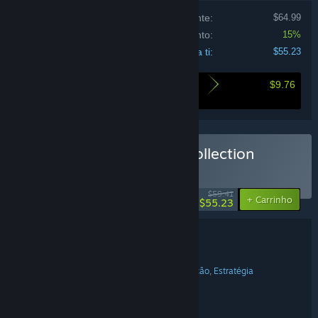
Preço se comprados individualmente:
$64.99
Desconto do conjunto:
15%
Total para ti:
$55.23
$9.76
Aqui está o que poupas ao comprar este
conjunto
Comprar Lonely Troops Collection
CONJUNTO
(?)
-7%
$59.41
-15%
+ Carrinho
$55.23
Detalhes do conjunto
Lonely Troops Collection
TÍTULO:
Aventura
Casual
Indie
RPG
Simulação
Estratégia
,
,
,
,
,
GÉNERO:
Lonely Troops
DEVELOPER:
Lonely Troops
EDITORA:
Hero of the Kingdom Series
SÉRIE: