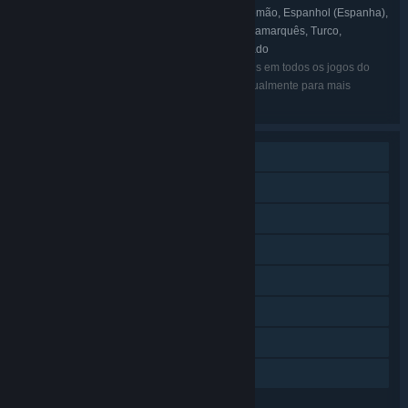
Inglês, Eslovaco, Francês, Italiano, Alemão, Espanhol (Espanha),
IDIOMAS:
Checo, Holandês, Húngaro, Polaco, Russo, Dinamarquês, Turco,
Português (Brasil), Ucraniano, Chinês simplificado
Os idiomas listados podem não estar disponíveis em todos os jogos do
pacote. Consulta a página de cada jogo individualmente para mais
detalhes.
Um jogador
Proezas Steam
Cartas Colecionáveis Steam
Steam Cloud
Inclui editor de níveis
Remote Play no telemóvel
Remote Play no tablet
Partilha de Biblioteca