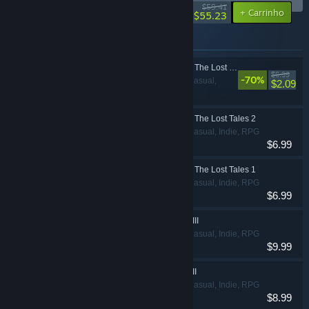
-7%
$59.41
-15%
+ Carrinho
$55.23
Itens incluídos neste conjunto
Hero of the Kingdom: The Lost Tales 3
$6.99
-70%
Aventura, Casual,
$2.09
Indie, RPG
Hero of the Kingdom: The Lost Tales 2
Aventura, Casual, Indie, RPG
$6.99
Hero of the Kingdom: The Lost Tales 1
Aventura, Casual, Indie, RPG
$6.99
Hero of the Kingdom III
Aventura, Casual, Indie, RPG
$9.99
Hero of the Kingdom II
Aventura, Casual, Indie, RPG
$8.99