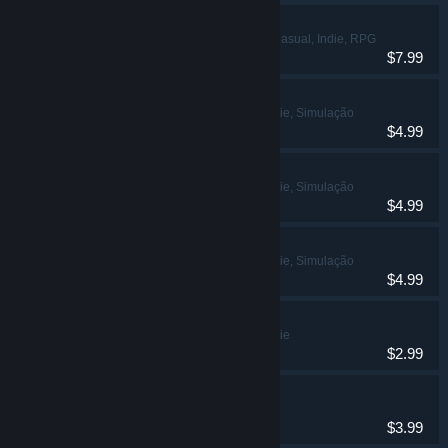
Hero of the Kingdom
Aventura, Casual, Indie, RPG
$7.99
Megapolis
Casual, Indie, Simulação
$4.99
Romopolis
Casual, Indie, Simulação
$4.99
Townopolis
Casual, Indie, Simulação
$4.99
Empire of the Gods
Casual, Indie
$2.99
War on Folvos
Indie, Estratégia
$3.99