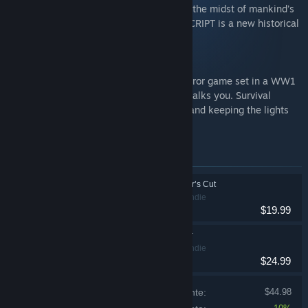
puzzles—all whilst fighting for survival in the midst of mankind’s
most brutal and horrifying conflict. CONSCRIPT is a new historical
take on classic survival horror.
Amnesia: The Bunker:
Amnesia: The Bunker is a first-person horror game set in a WW1
bunker. A relentless, AI-driven monster stalks you. Survival
depends on finding tools, crafting items, and keeping the lights
on.
Itens incluídos neste conjunto
CONSCRIPT: Director’s Cut
Ação, Aventura, Indie
$19.99
Amnesia: The Bunker
Ação, Aventura, Indie
$24.99
Preço se comprados individualmente:
$44.98