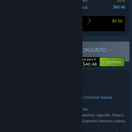
Desconto do conjunto:
10%
Total para ti:
$40.48
$4.50
Aqui está o que poupas ao comprar este
conjunto
Comprar The Great War
CONJUNTO
(?)
-10%
Preço para ti:
+ Carrinho
$40.48
Detalhes do conjunto
The Great War
TÍTULO:
Ação
Aventura
Indie
,
,
GÉNERO:
Jordan Mochi
Catchweight Studio
Frictional Games
,
,
DEVELOPER:
Team17
Frictional Games
,
EDITORA:
Team17 Digital
Amnesia
Frictional Games
,
,
SÉRIE:
Inglês, Francês, Alemão, Espanhol (Espanha), Japonês, Polaco,
IDIOMAS:
Português (Brasil), Russo, Chinês simplificado, Espanhol (América Latina),
Chinês tradicional, Turco, Italiano