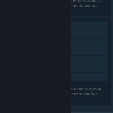
Os idiomas listados podem não estar disponíveis em todos os jogos do
pacote. Consulta a página de cada jogo individualmente para mais
detalhes.
Um jogador
Proezas Steam
Cartas Colecionáveis Steam
Steam Workshop
Steam Cloud
Remote Play Together
Partilha de Biblioteca
As funcionalidades listadas podem não se aplicar a todos os jogos do
pacote. Consulta a página de cada jogo individualmente para mais
detalhes.