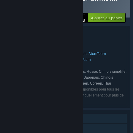
Bundle
BUNDLE
(?)
-10%
Votre prix :
Ajouter au panier
$44.98
Détails du bundle
Swordhaven Sector Unknown Bundle
TITRE :
RPG
Aventure
,
GENRE :
Creative Storm Entertainment
AtomTeam
,
DÉVELOPPEMENT :
Creative Storm Entertainment
AtomTeam
,
ÉDITION :
Swordhaven
FRANCHISE :
Anglais, Français, Allemand, Polonais, Russe, Chinois simplifié,
LANGUES :
Portugais du Brésil, Espagnol - Amérique latine, Japonais, Chinois
traditionnel, Espagnol - Espagne, Italien, Ukrainien, Coréen, Thaï
Les langues énumérées peuvent ne pas être disponibles pour tous les
jeux du pack. Veuillez regarder chaque jeu individuellement pour plus de
détails.
Solo
Succès Steam