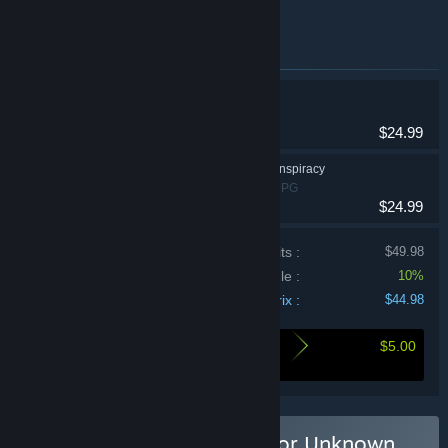
the sector's resources and inhabitants.
Articles inclus dans ce pack
Sector Unknown
RPG
$24.99
Swordhaven: Iron Conspiracy
Aventure, RPG
$24.99
Prix individuel ​​des produits :
$49.98
Réduction sur le bundle :
10%
Prix :
$44.98
$5.00
Voici ce que vous économisez en achetant ce
pack
Acheter Swordhaven Sector Unknown