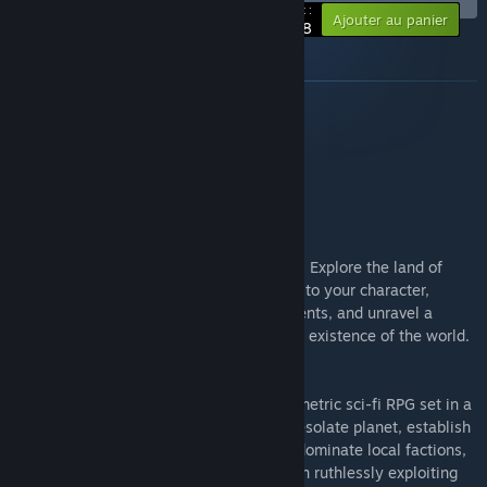
-10%
Votre prix :
Ajouter au panier
$44.98
À propos de ce bundle
This bundle includes:
Swordhaven: Iron Conspiracy
Sector Unknown
Swordhaven: Iron Conspiracy
Swordhaven is a classic party-based RPG. Explore the land of
Nova Drakonia, embark on quests unique to your character,
discover mysterious artefacts of the ancients, and unravel a
hidden conspiracy that threatens the very existence of the world.
Sector Unknown
Sector Unknown is a solo-developed, isometric sci-fi RPG set in a
shadowy expanse of space. Begin on a desolate planet, establish
a stronghold, explore space, ally with or dominate local factions,
and combat a despotic organization set on ruthlessly exploiting