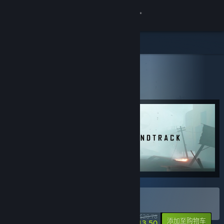
登录
商店
社区
所有产品
> 捆绑包详情
SELINI & Soundtrack
关于
客服
更改语言
获取 Steam 手机应用
查看桌面版网站
购买 SELINI & Soundtrack
-35%
$20.78
-20%
添加至购物车
$13.50