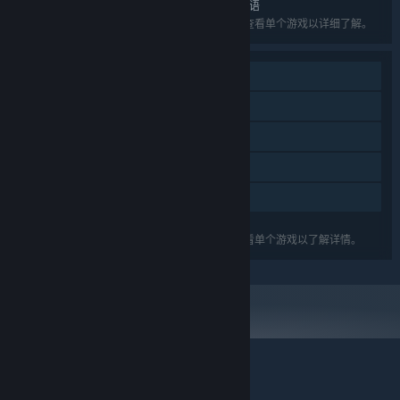
亚语, 威尔士语, 沃洛夫语, 科萨语, 约鲁巴语, 祖鲁语
列出的语言可能并非对所有礼包中的游戏可用。查看单个游戏以详细了解。
单人
额外高品质音频
Steam 成就
Steam 云
家庭共享
列出的功能可能并不支持礼包中的所有游戏。查看单个游戏以了解详情。
© Valve Corporation。保留所有权利。所有商标均为其在