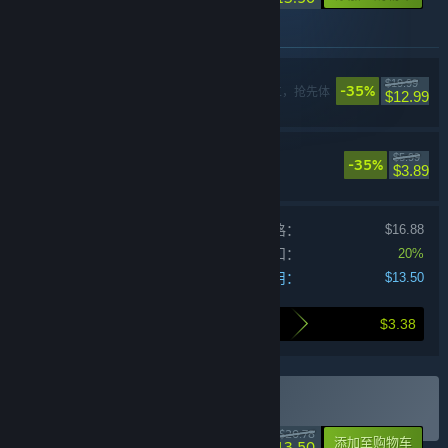
此捆绑包中包含的物品
SELINI
$19.99
-35%
动作，冒险，独立，抢先体
$12.99
验
SELINI Soundtrack
$5.99
-35%
$3.89
单独产品购买价格：
$16.88
捆绑包折扣：
20%
您的费用：
$13.50
$3.38
打包购买为您节省的金额
购买 SELINI & Soundtrack
-35%
$20.78
-20%
添加至购物车
$13.50