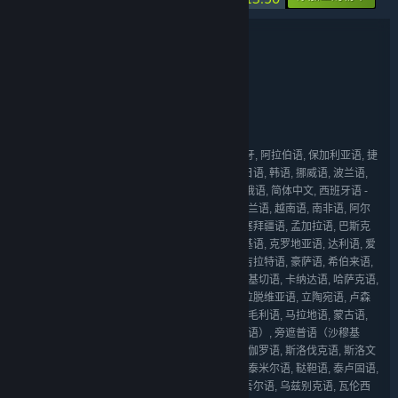
捆绑包详情
SELINI & Soundtrack
名称:
动作
冒险
独立
抢先体验
,
,
,
类型:
Cymban
开发者:
Cymban
发行商:
Cymban
系列:
英语, 法语, 意大利语, 德语, 西班牙语 - 西班牙, 阿拉伯语, 保加利亚语, 捷
语言:
克语, 丹麦语, 荷兰语, 芬兰语, 希腊语, 匈牙利语, 日语, 韩语, 挪威语, 波兰语,
葡萄牙语 - 葡萄牙, 葡萄牙语 - 巴西, 罗马尼亚语, 俄语, 简体中文, 西班牙语 -
拉丁美洲, 瑞典语, 泰语, 繁体中文, 土耳其语, 乌克兰语, 越南语, 南非语, 阿尔
巴尼亚语, 阿姆哈拉语, 亚美尼亚语, 阿萨姆语, 阿塞拜疆语, 孟加拉语, 巴斯克
语, 白俄罗斯语, 波斯尼亚语, 加泰罗尼亚语, 切诺基语, 克罗地亚语, 达利语, 爱
沙尼亚语, 菲律宾语, 加利西亚语, 格鲁吉亚语, 古吉拉特语, 豪萨语, 希伯来语,
印地语, 冰岛语, 伊博语, 印度尼西亚语, 爱尔兰语, 基切语, 卡纳达语, 哈萨克语,
高棉语, 基尼亚卢旺达语, 孔卡尼语, 吉尔吉斯语, 拉脱维亚语, 立陶宛语, 卢森
堡语, 马其顿语, 马来语, 马拉雅拉姆语, 马耳他语, 毛利语, 马拉地语, 蒙古语,
尼泊尔语, 奥迪亚语, 波斯语, 旁遮普语（古尔穆基语）, 旁遮普语（沙穆基
语）, 盖丘亚语, 苏格兰语, 塞尔维亚语, 信德语, 僧伽罗语, 斯洛伐克语, 斯洛文
尼亚语, 索拉尼语, 索托语, 斯瓦希里语, 塔吉克语, 泰米尔语, 鞑靼语, 泰卢固语,
提格里尼亚语, 茨瓦纳语, 土库曼语, 乌尔都语, 维吾尔语, 乌兹别克语, 瓦伦西