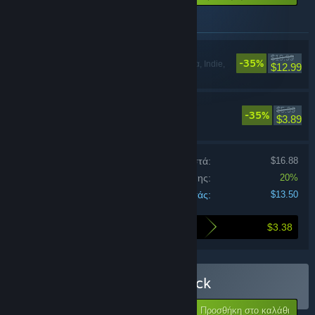
Αντικείμενα σε αυτήν τη δέσμη
SELINI
$19.99
-35%
Δράση, Περιπέτεια, Indie,
$12.99
Πρόωρη πρόσβαση
SELINI Soundtrack
$5.99
-35%
$3.89
Τιμή προϊόντων ξεχωριστά:
$16.88
Έκπτωση δέσμης:
20%
Κόστος για εσάς:
$13.50
$3.38
Αγοράζοντας αυτήν τη δέσμη, εξοικονομείτε
Αγορά: SELINI & Soundtrack
-35%
$20.78
-20%
Προσθήκη στο καλάθι
$13.50