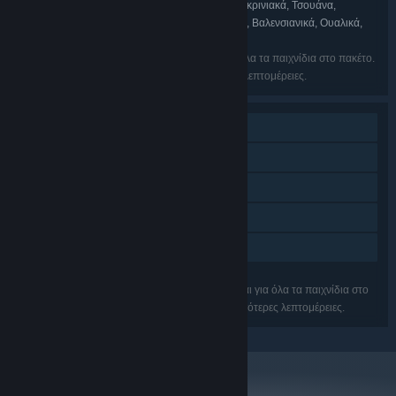
Σουαχίλι, Τατζίκ, Ταμίλ, Ταταρικά, Τελούγκου, Τιγκρινιακά, Τσουάνα,
Τουρκμενικά, Ούρντου, Ουιγουρικά, Ουζμπεκικά, Βαλενσιανικά, Ουαλικά,
Γουόλοφ, Κόσα, Γιορούμπα, Ζουλού
Οι γλώσσες μπορεί να μην είναι διαθέσιμες για όλα τα παιχνίδια στο πακέτο.
Δείτε κάθε παιχνίδι ξεχωριστά για περισσότερες λεπτομέρειες.
Ένας παίκτης
Επιπλέον ήχος υψηλής ποιότητας
Επιτεύγματα Steam
Steam Cloud
Κοινή Χρήση
Τα χαρακτηριστικά μπορεί να μην υποστηρίζονται για όλα τα παιχνίδια στο
πακέτο. Δείτε κάθε παιχνίδι ξεχωριστά για περισσότερες λεπτομέρειες.