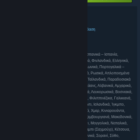
Λεπτομέρειες δέσμης
SELINI & Soundtrack
ΤΊΤΛΟΣ:
Δράση
Περιπέτεια
Indie
Πρόωρη πρόσβαση
,
,
,
ΕΊΔΟΣ:
Cymban
ΔΗΜΙΟΥΡΓΌΣ:
Cymban
ΕΚΔΌΤΗΣ:
Cymban
ΣΕΙΡΆ:
Αγγλικά, Γαλλικά, Ιταλικά, Γερμανικά, Ισπανικά – Ισπανία,
ΓΛΏΣΣΕΣ:
Αραβικά, Βουλγαρικά, Τσεχικά, Δανικά, Ολλανδικά, Φινλανδικά, Ελληνικά,
Ουγγρικά, Ιαπωνικά, Κορεατικά, Νορβηγικά, Πολωνικά, Πορτογαλικά –
Πορτογαλία, Πορτογαλικά – Βραζιλία, Ρουμανικά, Ρωσικά, Απλοποιημένα
κινεζικά, Ισπανικά – Λατινική Αμερική, Σουηδικά, Ταϊλανδικά, Παραδοσιακά
κινεζικά, Τουρκικά, Ουκρανικά, Βιετναμικά, Αφρικάανς, Αλβανικά, Αμχαρικά,
Αρμενικά, Ασαμεζικά, Αζερικά, Βεγγαλικά, Βασκικά, Λευκορωσικά, Βοσνιακά,
Καταλανικά, Τσερόκι, Κροατικά, Νταρί, Eσθονικά, Φιλιππινέζικα, Γαλικιανά,
Γεωργιανά, Γκουτζαρατικά, Χάουσα, Εβραϊκά, Χίντι, Ισλανδικά, Ίγκμπο,
Ινδονησιακά, Ιρλανδικά, Κιτσέ, Κανάντα, Καζακικά, Χμερ, Κινιαρουάντα,
Κονκανικά, Κιργιζικά, Λετονικά, Λιθουανικά, Λουξεμβουργιανά, Μακεδονικά,
Μαλαϊκά, Μαλαγιαλάμ, Μαλτεζικά, Μάορι, Μαράτι, Μογγολικά, Νεπαλικά,
Όντια, Περσικά, Παντζάμπι (Γκουρμούχι), Παντζάμπι (Σαχμούχι), Κέτσουα,
Σκωτς, Σερβικά, Σίντι, Σίνχαλα, Σλοβακικά, Σλοβενικά, Σορανί, Σόθο,