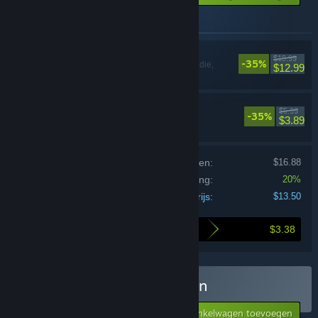
Items in dit pakket
SELINI
$19.99
-35%
Actie, Avontuur, Indie,
$12.99
Vroegtijdige toegang
SELINI Soundtrack
$5.99
-35%
$3.89
Prijs van individuele producten:
$16.88
Bundelkorting:
20%
Jouw prijs:
$13.50
$3.38
Je bespaart bij het kopen van deze bundel
SELINI & Soundtrack kopen
-35%
$20.78
-20%
Aan winkelwagen toevoegen
$13.50