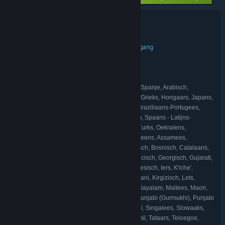
Bundelgegevens
SELINI & Soundtrack
TITEL:
Actie
Avontuur
Indie
Vroegtijdige toegang
,
,
,
GENRE:
Cymban
ONTWIKKELAAR:
Cymban
UITGEVER:
Cymban
FRANCHISE:
Engels, Frans, Italiaans, Duits, Spaans - Spanje, Arabisch,
TALEN:
Bulgaars, Tsjechisch, Deens, Nederlands, Fins, Grieks, Hongaars, Japans,
Koreaans, Noors, Pools, Portugees - Portugal, Braziliaans-Portugees,
Roemeens, Russisch, Chinees (vereenvoudigd), Spaans - Latijns-
Amerika, Zweeds, Thai, Chinees (traditioneel), Turks, Oekraïens,
Vietnamees, Afrikaans, Albanees, Amhaars, Armeens, Assamees,
Azerbeidzjaans, Bengaals, Baskisch, Belarussisch, Bosnisch, Catalaans,
Cherokee, Kroatisch, Dari, Estisch, Filipĳns, Galicisch, Georgisch, Gujarati,
Hausa, Hebreeuws, Hindi, Ĳslands, Igbo, Indonesisch, Iers, K'iche',
Kanarees, Kazachs, Khmer, Kinyarwanda, Konkani, Kirgizisch, Lets,
Litouws, Luxemburgs, Macedonisch, Maleis, Malayalam, Maltees, Maori,
Marathi, Mongools, Nepalees, Odia, Perzisch, Punjabi (Gurmukhi), Punjabi
(Shahmukhi), Quechua, Schots, Servisch, Sindhi, Singalees, Slowaaks,
Sloveens, Sorani, Sotho, Swahili, Tadzjieks, Tamil, Tataars, Te­loegoe,