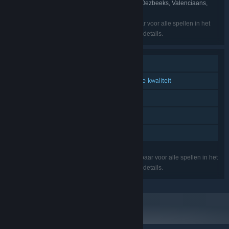
Tigrinya, Tswana, Turkmeens, Urdu, Oeigoers, Oezbeeks, Valenciaans,
Welsh, Wolof, Xhosa, Yoruba, Zoeloe
De vermelde talen zijn mogelijk niet beschikbaar voor alle spellen in het
pakket. Bekijk de individuele spellen voor meer details.
Singleplayer
Aanvullende geluidsbestanden in hoge kwaliteit
Steam-prestaties
Steam Cloud
Gezinsbibliotheek
De vermelde functies zijn mogelijk niet beschikbaar voor alle spellen in het
pakket. Bekijk de individuele spellen voor meer details.