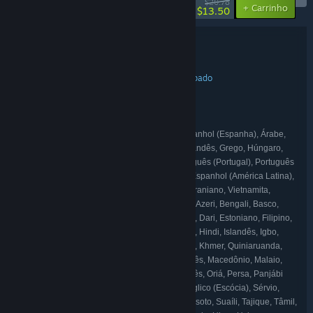
-35%
$20.78
-20%
+ Carrinho
$13.50
Detalhes do conjunto
SELINI & Soundtrack
TÍTULO:
Ação
Aventura
Indie
Acesso Antecipado
,
,
,
GÊNERO:
Cymban
DESENVOLVEDOR:
Cymban
DISTRIBUIDORA:
Cymban
SÉRIE:
Inglês, Francês, Italiano, Alemão, Espanhol (Espanha), Árabe,
IDIOMAS:
Búlgaro, Tcheco, Dinamarquês, Holandês, Finlandês, Grego, Húngaro,
Japonês, Coreano, Norueguês, Polonês, Português (Portugal), Português
(Brasil), Romeno, Russo, Chinês simplificado, Espanhol (América Latina),
Sueco, Tailandês, Chinês tradicional, Turco, Ucraniano, Vietnamita,
Africâner, Albanês, Amárico, Armênio, Assamês, Azeri, Bengali, Basco,
Bielorrusso, Bósnio, Catalão, Cherokee, Croata, Dari, Estoniano, Filipino,
Galego, Georgiano, Guzerate, Hauçá, Hebraico, Hindi, Islandês, Igbo,
Indonésio, Irlandês, Quiché, Canarês, Cazaque, Khmer, Quiniaruanda,
Concani, Quirguiz, Letão, Lituano, Luxemburguês, Macedônio, Malaio,
Malaiala, Maltês, Maori, Marata, Mongol, Nepalês, Oriá, Persa, Panjábi
(Gurmukhi), Panjábi (Shahmukhi), Quíchua, Ânglico (Escócia), Sérvio,
Sindi, Cingalês, Eslovaco, Esloveno, Sorâni, Sesoto, Suaíli, Tajique, Tâmil,