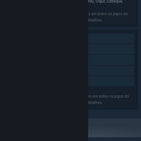
Tártaro, Télugo, Tigrínia, Tsuana, Turcomeno, Urdu, Uigur, Uzbeque,
Valenciano, Galês, Uolofe, Xossa, Iorubá, Zulu
Os idiomas listados podem não estar disponíveis em todos os jogos do
conjunto. Veja a página de cada um para mais detalhes.
Um jogador
Áudio adic. de alta qualidade
Conquistas Steam
Nuvem Steam
Compartilhamento em família
Os recursos listados podem não estar disponíveis em todos os jogos do
conjunto. Veja a página de cada um para mais detalhes.