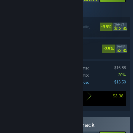
Itens inclusos neste conjunto
SELINI
$19.99
-35%
Ação, Aventura, Indie,
$12.99
Acesso Antecipado
SELINI Soundtrack
$5.99
-35%
$3.89
Preço se comprados individualmente:
$16.88
Desconto do conjunto:
20%
Total para você:
$13.50
$3.38
O quanto você economiza comprando este
conjunto
Comprar SELINI & Soundtrack