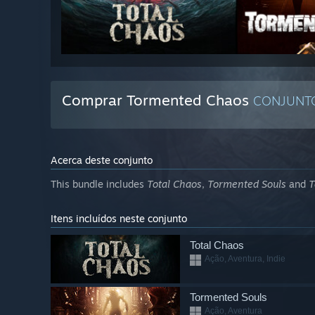
Comprar Tormented Chaos
CONJUN
Acerca deste conjunto
This bundle includes
Total Chaos
,
Tormented Souls
and
T
Itens incluídos neste conjunto
Total Chaos
Ação, Aventura, Indie
Tormented Souls
Ação, Aventura