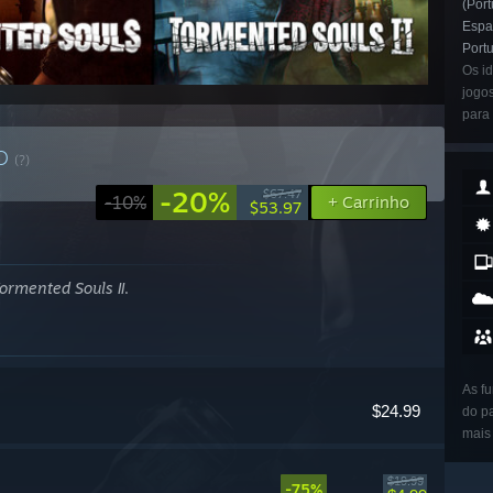
(Port
Espan
Portu
Os i
jogo
para
TO
(?)
-20%
$67.47
-10%
+ Carrinho
$53.97
ormented Souls II
.
As fu
$24.99
do p
mais
$19.99
-75%