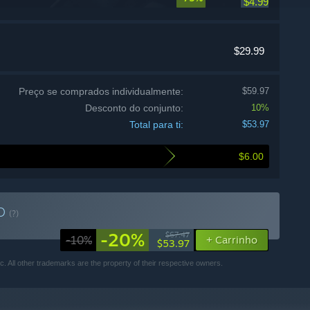
$4.99
$29.99
Preço se comprados individualmente:
$59.97
Desconto do conjunto:
10%
Total para ti:
$53.97
$6.00
TO
(?)
-20%
$67.47
-10%
+ Carrinho
$53.97
 All other trademarks are the property of their respective owners.