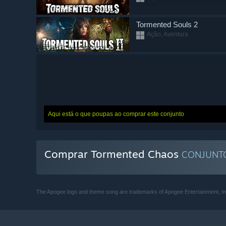
Tormented Souls 2
Ação, Aventura
Aqui está o que poupas ao comprar este conjunto
Comprar Tormented Chaos
CONJUN
The Apogee logo and theme song are trademarks of Apogee Entertainment, Inc.