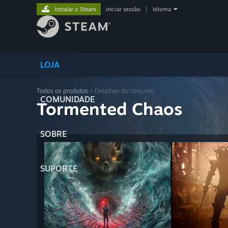
Instalar o Steam
iniciar sessão
|
Idioma
LOJA
Todos os produtos
> Detalhes do conjunto
COMUNIDADE
Tormented Chaos
SOBRE
SUPORTE