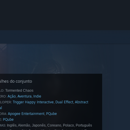
lhes do conjunto
Tormented Chaos
LO:
Ação
Aventura
Indie
,
,
ERO:
Trigger Happy Interactive
Dual Effect
Abstract
,
,
LOPER:
al
Apogee Entertainment
PQube
,
ORA:
PQube
E:
Inglês, Alemão, Japonês, Coreano, Polaco, Português
MAS: