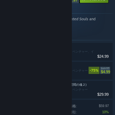
$53.97
このバンドルについて
This bundle includes
Total Chaos
,
Tormented Souls
and
Tormented Souls II
.
このバンドルに含まれるアイテム
Total Chaos
アクション、アドベンチャー、イ
$24.99
ンディー
Tormented Souls
$19.99
-75%
アクション、アドベンチャー
$4.99
Tormented Souls 2 (苦悶の魂２)
アクション、アドベンチャー
$29.99
各製品の価格:
$59.97
バンドル割引:
10%