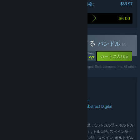
支払価格:
$53.97
$6.00
本バンドル購入による割引額
Tormented Chaosを購入する
バンドル
(?)
-20%
$67.47
-10%
カートに入れる
$53.97
The Apogee logo and theme song are trademarks of Apogee Entertainment, Inc. All other
trademarks are the property of their respective owners.
バンドル詳細
Tormented Chaos
タイトル:
アクション
アドベンチャー
インディー
,
,
ジャンル:
Trigger Happy Interactive
Dual Effect
Abstract Digital
,
,
開発元:
Apogee Entertainment
PQube
,
パブリッシャー:
PQube
シリーズ:
英語, ドイツ語, 日本語, 韓国語, ポーランド語, ポルトガル語－ポルトガ
言語:
ル, ロシア語, 中国語（簡体字）, 中国語（繁体字）, トルコ語, スペイン語－
ラテンアメリカ, フランス語, イタリア語, スペイン語 - スペイン, ポルトガル