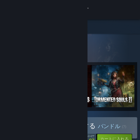
サインイン
ストア
すべての製品
コミュニティ
> バンドル詳細
Tormented Chaos
詳細
サポート
言語を変更
Steamモバイルアプリを入手
デスクトップウェブサイトを表示
Tormented Chaosを購入する
バンドル
(?)
-20%
$67.47
-10%
カートに入れる