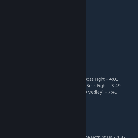
08. Sewers 2 / Drainage Groove - 4:04
09. Town 1 / Perils Eternal - 4:46
10. Town 2 / Man's Best Friend - 4:00
11. Maze - 4:47
12. Dungeon - 4:50
13. Castle - 7:28
14. Lucia Boss Fight - 4:19
15. Skogsmusik - 9:09
16. O Terrorbaum - 4:40
17. Bridge - 5:36
18. Reptilian Rapscallion - 4:14
19. Sleeping with the Fishes - 4:19
20. Royally Doomed / Shav'Wa Emperor Boss Fight - 4:01
21. Imperially F*cked / Shav'Wa Emperor Boss Fight - 3:49
22. Royally Doomed & Imperially F*cked (Medley) - 7:41
23. Desert Music - 6:54
24. Desert Tower - 6:10
25. Desert Boss - 4:26
26. Forest - Escalation - 5:36
27. The Witch Reprisal - 4:26
28. Ändlös - 4:24
29. This Arena Ain't Endless Enough for the Both of Us - 4:37