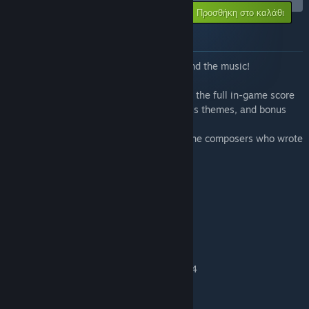
-10%
Η τιμή σας:
Προσθήκη στο καλάθι
$26.98
Σχετικά με αυτήν τη δέσμη
Buy SULFUR and support the Artists behind the music!
The SULFUR Original Soundtrack includes the full in-game score
plus trailer tracks, spanning all areas, boss themes, and bonus
pieces.
Buying the soundtrack directly supports the composers who wrote
the music for SULFUR.
Track listing (37 tracks):
01. Original Sin (Church Hub) - 10:26
02. Caves 1 / Act Cool - 2:45
03. Caves 2 / Ain't Nothing to It - 2:55
04. Caves 3 / Break the Bank - 3:07
05. Caves 4 / Another Brother Gone - 2:14
06. Caves Boss / Prayer - 5:34
07. Sewers 1 / Sludge - 4:47