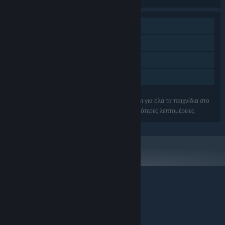
Ένας παίκτης
Επιτεύγματα Steam
Steam Cloud
Κοινή Χρήση
Τα χαρακτηριστικά μπορεί να μην υποστηρίζονται για όλα τα παιχνίδια στο
πακέτο. Δείτε κάθε παιχνίδι ξεχωριστά για περισσότερες λεπτομέρειες.
© Valve Corporation. Με επιφύλαξη κάθε νόμιμου
δικαιώματος. Όλα τα εμπορικά σήματα είναι ιδιοκτησία
των αντίστοιχων δικαιούχων τους στις ΗΠΑ και σε άλλες
χώρες.
Πολιτική Απορρήτου
|
Νομικά
|
Προσβασιμότητα
|
Συμφωνητικό Συνδρομητή Steam
|
Επιστροφές χρημάτων
|
Cookie