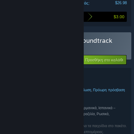
Κόστος για εσάς:
$26.98
$3.00
Αγοράζοντας αυτήν τη δέσμη, εξοικονομείτε
Αγορά: SULFUR Original Soundtrack
Bundle
ΔΕΣΜΗ
(?)
-10%
Η τιμή σας:
Προσθήκη στο καλάθι
$26.98
Λεπτομέρειες δέσμης
SULFUR Original Soundtrack Bundle
ΤΊΤΛΟΣ:
Δράση
Περιπέτεια
Indie
RPG
Προσομοίωση
Πρόωρη πρόσβαση
,
,
,
,
,
ΕΊΔΟΣ:
Perfect Random
ΔΗΜΙΟΥΡΓΌΣ:
Perfect Random
ΕΚΔΌΤΗΣ:
Αγγλικά, Ιαπωνικά, Γαλλικά, Ιταλικά, Γερμανικά, Ισπανικά –
ΓΛΏΣΣΕΣ:
Ισπανία, Κορεατικά, Πολωνικά, Πορτογαλικά – Βραζιλία, Ρωσικά,
Απλοποιημένα κινεζικά, Τουρκικά, Σουηδικά
Οι γλώσσες μπορεί να μην είναι διαθέσιμες για όλα τα παιχνίδια στο πακέτο.
Δείτε κάθε παιχνίδι ξεχωριστά για περισσότερες λεπτομέρειες.