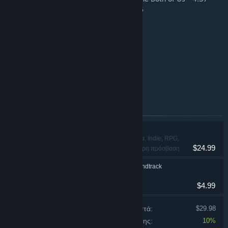
30. Relentless Forward Commotion - 3:26
31. Hex Dance - 5:44
32. WC Bossa - 1:57
33. SULFUR Trailer 1 - 0:36
34. SULFUR Trailer 2 - 2:53
35. SULFUR Trailer 3 - 0:42
36. SULFUR Trailer 4 - 1:04
37. SULFUR Trailer 5 - 2:53
Αντικείμενα σε αυτήν τη δέσμη
SULFUR
Δράση, Περιπέτεια, Indie, RPG,
$24.99
Προσομοίωση, Πρόωρη πρόσβαση
SULFUR Official Soundtrack
$4.99
Τιμή προϊόντων ξεχωριστά:
$29.98
Έκπτωση δέσμης:
10%