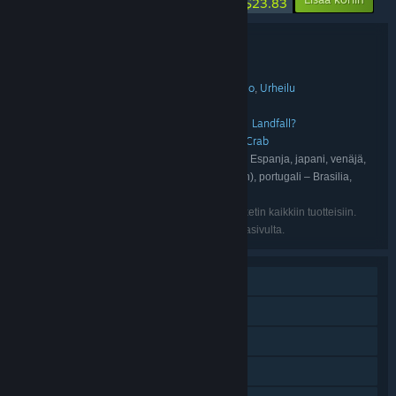
$23.83
Myyntipaketin tiedot
The Summit
NIMI:
Toiminta
Seikkailu
Indie
Simulaatio
Urheilu
,
,
,
,
LAJITYYPPI:
The Game Bakers
Team PEAK
,
KEHITTÄJÄ:
The Game Bakers
Aggro Crab
Evil Landfall?
,
,
JULKAISIJA:
The Game Bakers
Landfall
Aggro Crab
,
,
PELISARJA:
englanti, ranska, italia, saksa, espanja – Espanja, japani, venäjä,
KIELET:
kiina (yksinkertaistettu), korea, kiina (perinteinen), portugali – Brasilia,
espanja – Lat. Am., ukraina, puola, turkki
Listatut kielet eivät välttämättä ole saatavilla paketin kaikkiin tuotteisiin.
Katso kunkin tuotteen tuetut kielet niiden kauppasivulta.
Yksinpeli
Verkkoyhteistyöpeli
Steam-saavutukset
Steam-keräilykortit