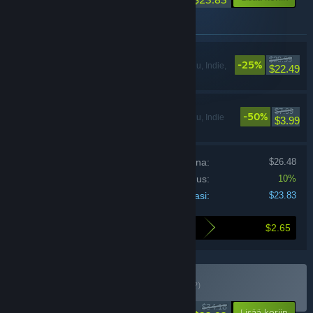
Myyntipakettiin sisältyvät tuotteet
Cairn
$29.99
-25%
Toiminta, Seikkailu, Indie,
$22.49
Simulaatio, Urheilu
PEAK
$7.99
-50%
Toiminta, Seikkailu, Indie
$3.99
Hinta erikseen ostettuina:
$26.48
Pakettialennus:
10%
Hintasi:
$23.83
$2.65
Ostamalla tämän paketin säästät
Osta The Summit
PAKETTI
(?)
-30%
$34.18
-10%
Lisää koriin