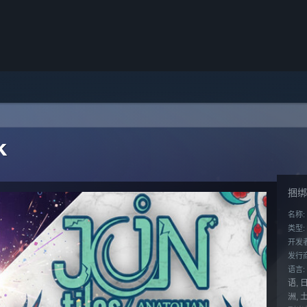
k
捆绑
名称:
类型:
开发者
发行商
语言:
语, 
洲, 