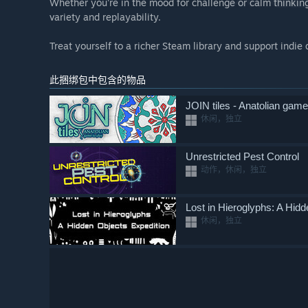
Whether you're in the mood for challenge or calm thinking,
variety and replayability.
Treat yourself to a richer Steam library and support indi
此捆绑包中包含的物品
JOIN tiles - Anatolian game
休闲，独立
Unrestricted Pest Control
动作，休闲，独立
Lost in Hieroglyphs: A Hid
休闲，独立