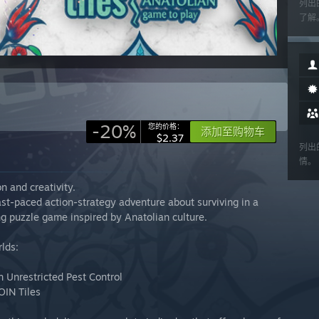
列出
了解
-20%
您的价格：
添加至购物车
$2.37
列出
情。
n and creativity.
ast-paced action-strategy adventure about surviving in a
ng puzzle game inspired by Anatolian culture.
rlds:
n Unrestricted Pest Control
OIN Tiles