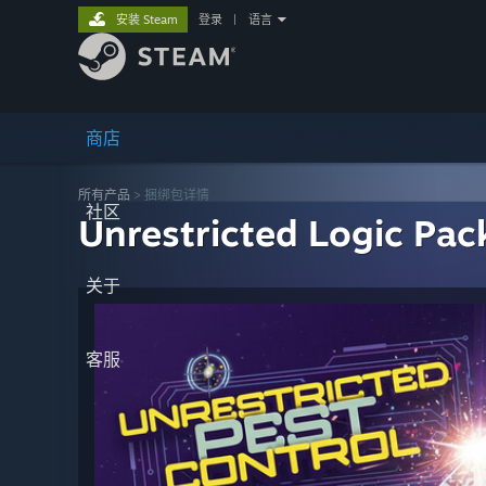
安装 Steam
登录
|
语言
商店
所有产品
> 捆绑包详情
社区
Unrestricted Logic Pac
关于
客服