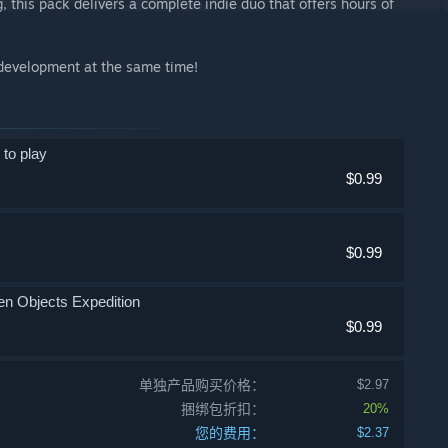
 this pack delivers a complete indie duo that offers hours of
e development at the same time!
 to play
$0.99
$0.99
den Objects Expedition
$0.99
单独产品购买价格：
$2.97
捆绑包折扣：
20%
您的费用：
$2.37