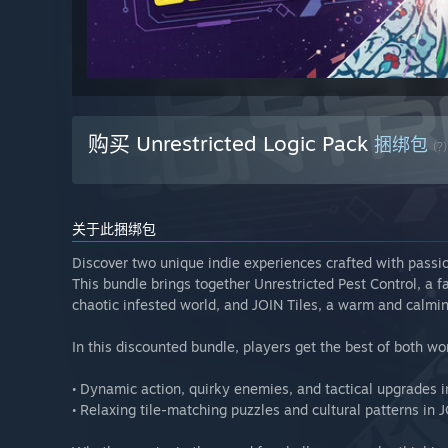
购买 Unrestricted Logic Pack
捆绑包
(?)
关于此捆绑包
Discover two unique indie experiences crafted with passio
This bundle brings together Unrestricted Pest Control, a f
chaotic infested world, and JOIN Tiles, a warm and calmi
In this discounted bundle, players get the best of both wo
• Dynamic action, quirky enemies, and tactical upgrades i
• Relaxing tile-matching puzzles and cultural patterns in J