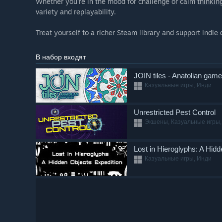
Whether you're in the mood for challenge or calm thinking,
variety and replayability.
Treat yourself to a richer Steam library and support indi
В набор входят
JOIN tiles - Anatolian game
Казуальные игры, Инди
Unrestricted Pest Control
Экшены, Казуальные игры,
Lost in Hieroglyphs: A Hid
Казуальные игры, Инди