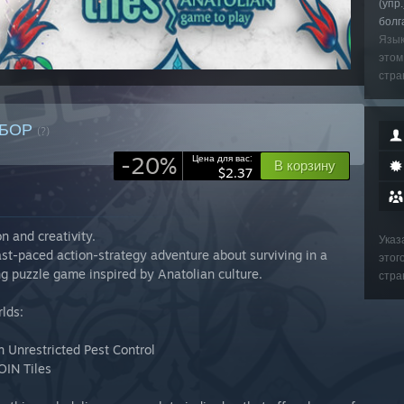
(упр
болг
Язык
этом
стра
АБОР
(?)
-20%
Цена для вас:
В корзину
$2.37
n and creativity.
Указ
ast-paced action-strategy adventure about surviving in a
этог
ng puzzle game inspired by Anatolian culture.
стра
rlds:
n Unrestricted Pest Control
OIN Tiles