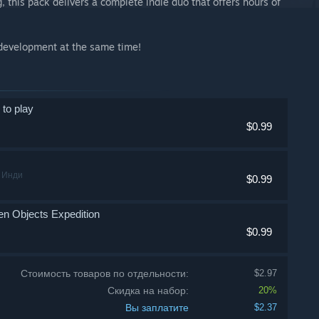
 this pack delivers a complete indie duo that offers hours of
e development at the same time!
 to play
$0.99
 Инди
$0.99
den Objects Expedition
$0.99
Стоимость товаров по отдельности:
$2.97
Скидка на набор:
20%
Вы заплатите
$2.37