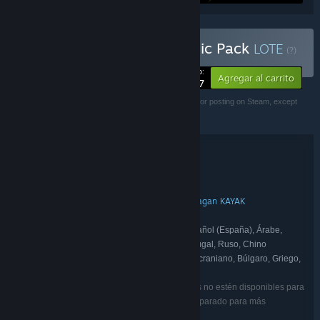
Comprar Unrestricted Logic Pack
LOTE
(?)
-20%
Tu precio:
Agregar al carrito
$2.37
Copyright 2023 PiKa Game. This item is not authorized for posting on Steam, except
under the Steam account named PiKa Game.
Información sobre el lote
Unrestricted Logic Pack
TÍTULO:
Casual
Indie
Acción
,
,
GÉNERO:
Emin Kağan KAYAK
Emin Kagan KAYAK
,
DESARROLLADOR:
PiKa Game Studio
EDITOR:
Inglés, Francés, Italiano, Alemán, Español (España), Árabe,
IDIOMAS:
Holandés, Japonés, Coreano, Portugués - Portugal, Ruso, Chino
simplificado, Español (Latinoamérica), Turco, Ucraniano, Búlgaro, Griego,
Sueco
Puede que algunos de los idiomas enumerados no estén disponibles para
todos los juegos del lote. Mira los juegos por separado para más
información.