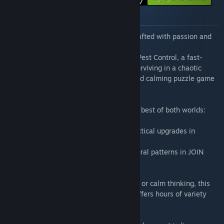
$2.37
Acerca de este lote
Discover two unique indie experiences crafted with passion and
creativity.
This bundle brings together Unrestricted Pest Control, a fast-
paced action-strategy adventure about surviving in a chaotic
infested world, and JOIN Tiles, a warm and calming puzzle game
inspired by Anatolian culture.
In this discounted bundle, players get the best of both worlds:
• Dynamic action, quirky enemies, and tactical upgrades in
Unrestricted Pest Control
• Relaxing tile-matching puzzles and cultural patterns in JOIN
Tiles
Whether you're in the mood for challenge or calm thinking, this
pack delivers a complete indie duo that offers hours of variety
and replayability.