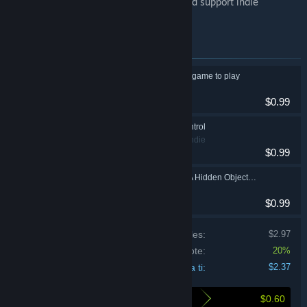
Treat yourself to a richer Steam library and support indie
development at the same time!
Artículos incluidos en este lote
JOIN tiles - Anatolian game to play
Casual, Indie
$0.99
Unrestricted Pest Control
Acción, Casual, Indie
$0.99
Lost in Hieroglyphs: A Hidden Objects Expedition
Casual, Indie
$0.99
Precio de los productos individuales:
$2.97
Descuento del lote:
20%
Precio para ti:
$2.37
$0.60
Esto es lo que ahorras al comprar este lote