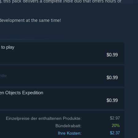
 this pack delivers a complete indie duo that offers hours of
e development at the same time!
 to play
$0.99
ndie
$0.99
den Objects Expedition
$0.99
Einzelpreise der enthaltenen Produkte:
$2.97
Bündelrabatt:
20%
Ihre Kosten:
$2.37