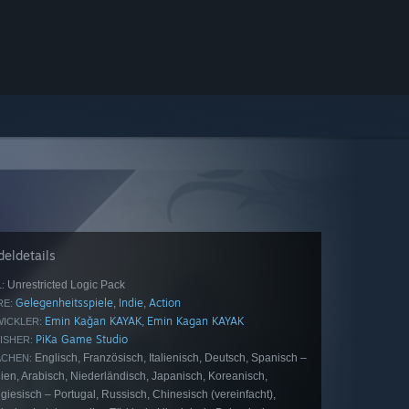
eldetails
Unrestricted Logic Pack
:
Gelegenheitsspiele
Indie
Action
,
,
E:
Emin Kağan KAYAK
Emin Kagan KAYAK
,
ICKLER:
PiKa Game Studio
ISHER:
Englisch, Französisch, Italienisch, Deutsch, Spanisch –
CHEN:
ien, Arabisch, Niederländisch, Japanisch, Koreanisch,
giesisch – Portugal, Russisch, Chinesisch (vereinfacht),