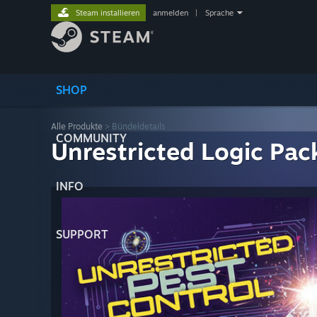
Steam installieren
anmelden
|
Sprache
SHOP
Alle Produkte
> Bündeldetails
COMMUNITY
Unrestricted Logic Pac
INFO
SUPPORT