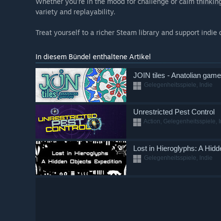
Whether you're in the mood for challenge or calm thinking,
variety and replayability.
Treat yourself to a richer Steam library and support indi
In diesem Bündel enthaltene Artikel
JOIN tiles - Anatolian game
Gelegenheitsspiele, Indie
Unrestricted Pest Control
Action, Gelegenheitsspiele, I
Lost in Hieroglyphs: A Hid
Gelegenheitsspiele, Indie