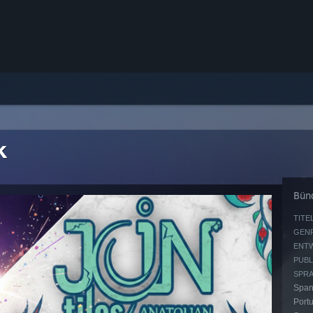
k
Bünd
TITEL
GENR
ENTW
PUBL
SPRA
Span
Portu