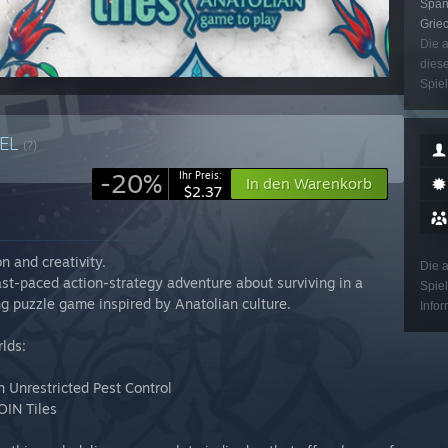
Spani
Grie
Die a
diese
Spiel
EL
(?)
-20%
Ihr Preis:
In den Warenkorb
$2.37
n and creativity.
Die a
ast-paced action-strategy adventure about surviving in a
Spiel
ng puzzle game inspired by Anatolian culture.
Infor
rlds:
n Unrestricted Pest Control
OIN Tiles