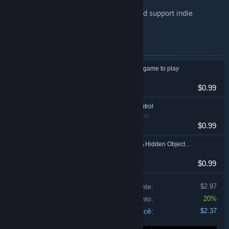
Treat yourself to a richer Steam library and support indie
development at the same time!
Itens inclusos neste conjunto
JOIN tiles - Anatolian game to play
Casual, Indie
$0.99
Unrestricted Pest Control
Ação, Casual, Indie
$0.99
Lost in Hieroglyphs: A Hidden Objects Expedition
Casual, Indie
$0.99
Preço se comprados individualmente:
$2.97
Desconto do conjunto:
20%
Total para você:
$2.37