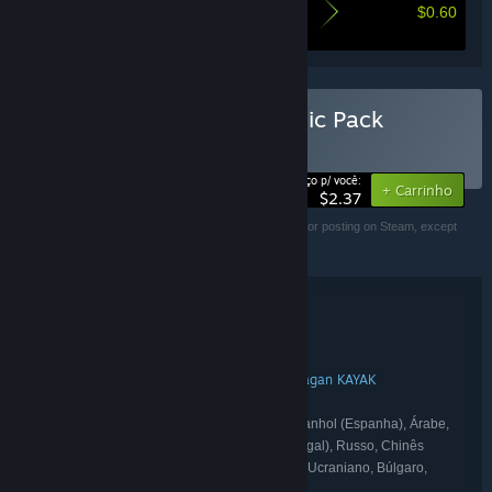
$0.60
O quanto você economiza comprando este
conjunto
Comprar Unrestricted Logic Pack
CONJUNTO
(?)
-20%
Preço p/ você:
+ Carrinho
$2.37
Copyright 2023 PiKa Game. This item is not authorized for posting on Steam, except
under the Steam account named PiKa Game.
Detalhes do conjunto
Unrestricted Logic Pack
TÍTULO:
Casual
Indie
Ação
,
,
GÊNERO:
Emin Kağan KAYAK
Emin Kagan KAYAK
,
DESENVOLVEDOR:
PiKa Game Studio
DISTRIBUIDORA:
Inglês, Francês, Italiano, Alemão, Espanhol (Espanha), Árabe,
IDIOMAS:
Holandês, Japonês, Coreano, Português (Portugal), Russo, Chinês
simplificado, Espanhol (América Latina), Turco, Ucraniano, Búlgaro,
Grego, Sueco