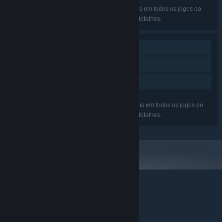
Os idiomas listados podem não estar disponíveis em todos os jogos do
conjunto. Veja a página de cada um para mais detalhes.
Um jogador
Conquistas Steam
Compartilhamento em família
Os recursos listados podem não estar disponíveis em todos os jogos do
conjunto. Veja a página de cada um para mais detalhes.
© Valve Corporation. Todos os direitos reservados.
Todas as marcas registradas são propriedade dos seus
respectivos donos nos EUA e em outros países.
Política de Privacidade
|
Termos Legais
|
Acessibilidade
|
Acordo de Assinatura do Steam
|
Reembolsos
|
Cookies