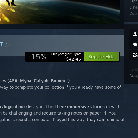
Japo
Liste
Detay
ET
(?)
-15%
Ödeyeceğiniz Fiyat:
Sepete Ekle
$42.45
Liste
Detay
es (ASA, Myha, Catyph, Boinihi...).
d way to complete your collection if you already have some of
c/logical puzzles
, you'll find here
immersive stories
in vast
 be challenging and require taking notes on paper irl. You
together around a computer. Played this way, they can remind of