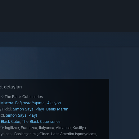
t detayları
The Black Cube series
IK:
Macera
Bağımsız Yapımcı
Aksiyon
,
,
Simon Says: Play!
Denis Martin
,
TIRICI:
Simon Says: Play!
CI:
Black Cube
The Black Cube series
,
İngilizce, Fransızca, İtalyanca, Almanca, Kastilya
ER:
yolcası, Basitleştirilmiş Çince, Latin Amerika İspanyolcası,