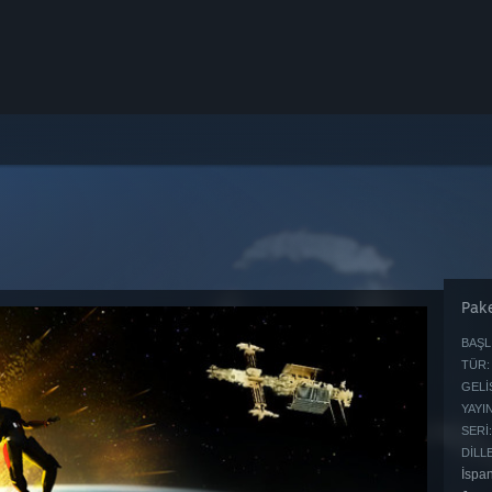
Pake
BAŞL
TÜR:
GELIŞ
YAYIN
SERI:
DILL
İspan