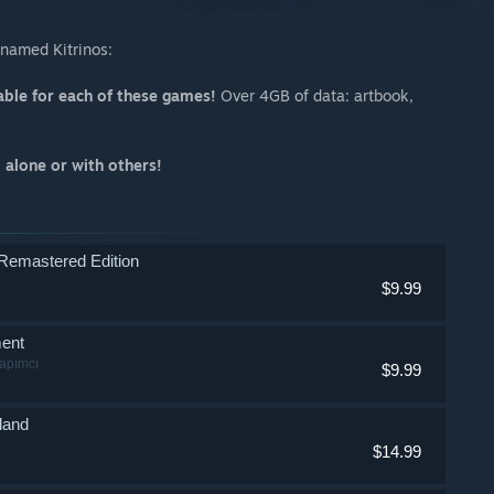
 named Kitrinos:
able for each of these games!
Over 4GB of data: artbook,
 alone or with others!
Remastered Edition
$9.99
ment
apımcı
$9.99
land
$14.99