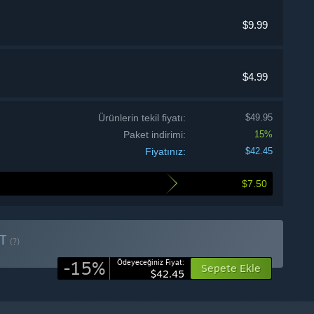
$9.99
$4.99
Ürünlerin tekil fiyatı:
$49.95
Paket indirimi:
15%
Fiyatınız:
$42.45
$7.50
ET
(?)
-15%
Ödeyeceğiniz Fiyat:
Sepete Ekle
$42.45