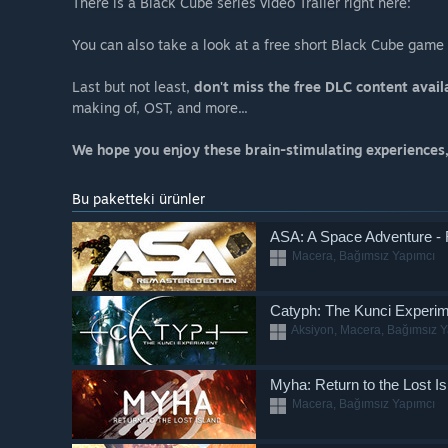
There is a Black Cube series video Trailer right here:
You can also take a look at a free short Black Cube game
Last but not least,
don't miss the free DLC content avail
making of, OST, and more...
We hope you enjoy these brain-stimulating experiences,
Bu paketteki ürünler
ASA: A Space Adventure - 
Macera, Bağımsız Yapımcı
Catyph: The Kunci Experi
Aksiyon, Macera, Bağımsız Y
Myha: Return to the Lost Is
Macera, Bağımsız Yapımcı