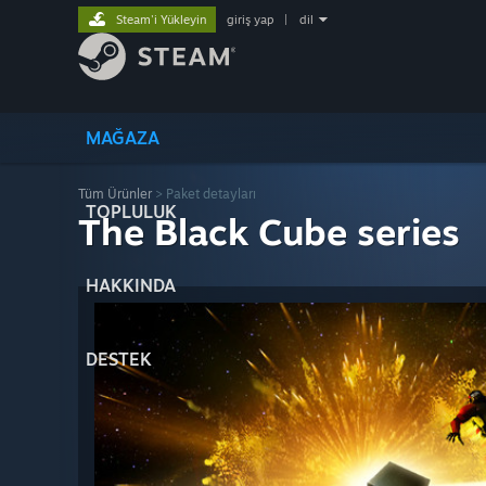
Steam'i Yükleyin
giriş yap
|
dil
MAĞAZA
Tüm Ürünler
> Paket detayları
TOPLULUK
The Black Cube series
HAKKINDA
DESTEK