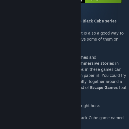
$42.45
Acerca de este lote
This bundle includes the games from the Black Cube series
(ASA, Myha, Catyph, Boinihi...).
You can get them all with a discount, but it is also a good way to
complete your collection if you already have some of them on
Steam!
If you like
scifi, 1st person adventure games
and
didactic/logical puzzles
, you'll find here
immersive stories
in
vast worlds and exotic planets. The puzzles in these games can
be challenging and require taking notes on paper irl. You could try
to resolve them with your friends and familly, together around a
computer. Played this way, they can remind of
Escape Games
(but
without time limit).
There is a Black Cube series video Trailer right here:
You can also take a look at a free short Black Cube game named
Kitrinos: