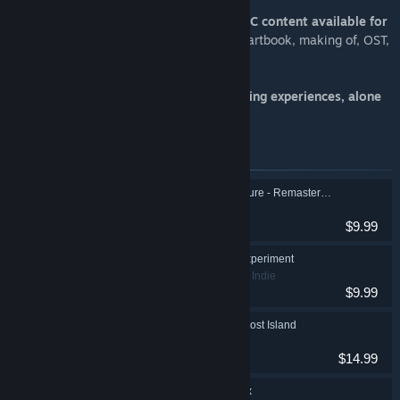
Last but not least,
don't miss the free DLC content available for
each of these games!
Over 4GB of data: artbook, making of, OST,
and more...
We hope you enjoy these brain-stimulating experiences, alone
or with others!
Artículos incluidos en este lote
ASA: A Space Adventure - Remastered Edition
Aventura, Indie
$9.99
Catyph: The Kunci Experiment
Acción, Aventura, Indie
$9.99
Myha: Return to the Lost Island
Aventura, Indie
$14.99
Boinihi: The Ki Codex