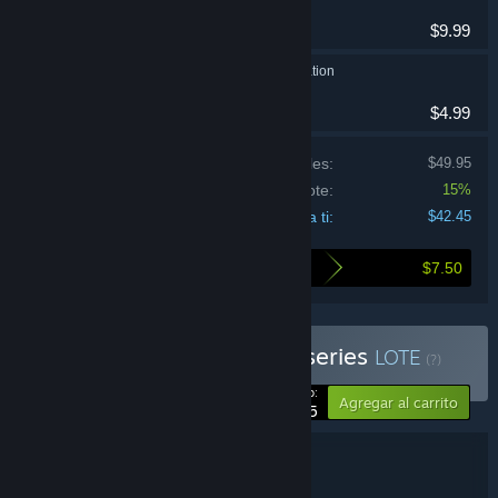
Aventura, Indie
$9.99
Zly.ii: The Hacked Station
Aventura, Indie
$4.99
Precio de los productos individuales:
$49.95
Descuento del lote:
15%
Precio para ti:
$42.45
$7.50
Esto es lo que ahorras al comprar este lote
Comprar The Black Cube series
LOTE
(?)
-15%
Tu precio:
Agregar al carrito
$42.45
Información sobre el lote
The Black Cube series
TÍTULO: