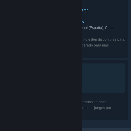
Aventura
Indie
Acción
,
,
GÉNERO:
Simon Says: Play!
Denis Martin
,
DESARROLLADOR:
Simon Says: Play!
EDITOR:
Black Cube
The Black Cube series
,
FRANQUICIA:
Inglés, Francés, Italiano, Alemán, Español (España), Chino
IDIOMAS:
simplificado, Español (Latinoamérica), Japonés
Puede que algunos de los idiomas enumerados no estén disponibles para
todos los juegos del lote. Mira los juegos por separado para más
información.
Un jugador
Logros de Steam
Préstamo familiar
Puede que algunas de las características enumeradas no sean
compatibles con todos los juegos del paquete. Mira los juegos por
separado para obtener más información.