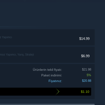
z Yapımcı
$14.99
ız Yapımcı, Yarış, Strateji
$6.99
Ürünlerin tekil fiyatı:
$21.98
Paket indirimi:
5%
Fiyatınız:
$20.88
$1.10