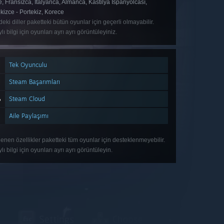
, Fransızca, İtalyanca, Almanca, Kastilya İspanyolcası,
kizce - Portekiz, Korece
deki diller paketteki bütün oyunlar için geçerli olmayabilir.
lı bilgi için oyunları ayrı ayrı görüntüleyiniz.
Tek Oyunculu
Steam Başarımları
Steam Cloud
Aile Paylaşımı
lenen özellikler paketteki tüm oyunlar için desteklenmeyebilir.
lı bilgi için oyunları ayrı ayrı görüntüleyin.