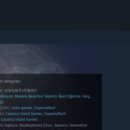
t detayları
表情包射手x节奏快打
IK:
Aksiyon
Macera
Bağımsız Yapımcı
Basit Eğlence
Yarış
,
,
,
,
,
eji
echo games
SixpenceTech
,
TIRICI:
Coconut Island Games
SixpenceTech
,
CI:
Coconut Island Games
İngilizce, Basitleştirilmiş Çince, Japonca, Geleneksel
ER: