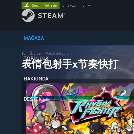
Steam'i Yükleyin
giriş yap
|
dil
MAĞAZA
Tüm Ürünler
> Paket detayları
TOPLULUK
表情包射手x节奏快打
HAKKINDA
DESTEK