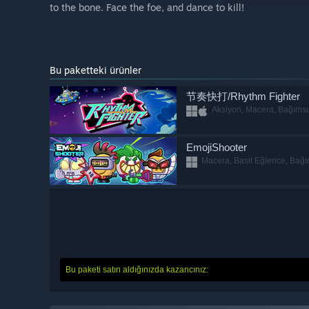
to the bone. Face the foe, and dance to kill!
Bu paketteki ürünler
节奏快打/Rhythm Fighter
Aksiyon, Macera, Bağımsı
EmojiShooter
Macera, Basit Eğlence, Bağıms
Bu paketi satın aldığınızda kazancınız: