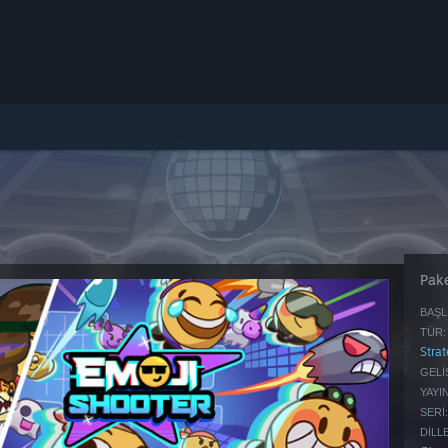
Pake
BAŞL
TÜR:
Strat
GELIŞ
YAYIN
SERI:
DILL