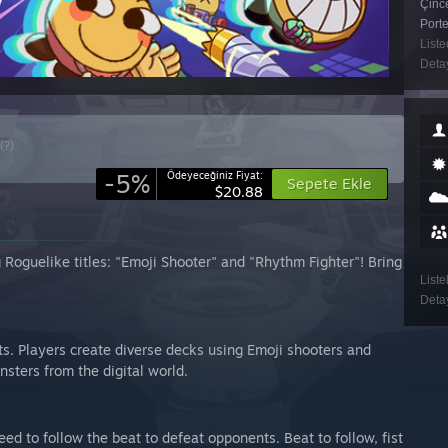
Çince
Porte
Liste
Detay
(?)
-5%
Ödeyeceğiniz Fiyat:
Sepete Ekle
$20.88
 Roguelike titles: "Emoji Shooter" and "Rhythm Fighter"! Bring
Liste
Detay
. Players create diverse decks using Emoji shooters and
sters from the digital world.
ed to follow the beat to defeat opponents. Beat to follow, fist