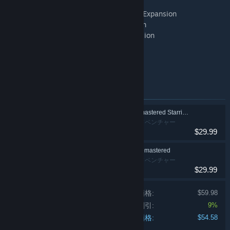
Tomb Raider I + The Unfinished Business Expansion
Tomb Raider II + The Gold Mask Expansion
Tomb Raider III + The Lost Artifact Expansion
Tomb Raider IV: The Last Revelation
Tomb Raider V: Chronicles
Tomb Raider VI: The Angel of Darkness
このバンドルに含まれるアイテム
Tomb Raider I-III Remastered Starring Lara Croft
アクション、アドベンチャー
$29.99
Tomb Raider IV-VI Remastered
アクション、アドベンチャー
$29.99
各製品の価格:
$59.98
バンドル割引:
9%
支払価格:
$54.58