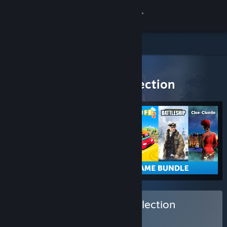
เข้าสู่ระบบ
ร้านค้า
ชุมชน
ผลิตภัณฑ์ทั้งหมด
> รายละเอียดชุดรวม
Mega Board Game Collection
เกี่ยวกับ
ฝ่ายสนับสนุน
เปลี่ยนภาษา
รับแอป Steam แบบพกพา
ชมเว็บไซต์สำหรับเดสก์ท็อป
ซื้อ Mega Board Game Collection
ชุดรวม
(?)