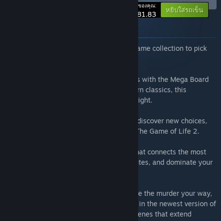
-10%
ราคาของคุณ:
หยิบใส่รถเข็น
$81.83
เกี่ยวกับชุดรวมนี้
Want to have the ultimate digital board game collection to pick
from?
Snag seven incredible digital board games with the Mega Board
Games bundle! From iconic titles to modern classics, this
collection is perfect for any board game night.
The Game of Life 2:
Spin the spinner and discover new choices,
new crossroads, and new ways to win in The Game of Life 2.
Ticket to Ride®:
Build a railway empire that connects the most
popular cities, claim the most exciting routes, and dominate your
competitors in Ticket to Ride®!
Clue/Cluedo:
Experience the mystery, solve the murder your way,
and become the detective you want to be in the newest version of
Clue/Cluedo! Investigate all-new crime scenes that extend