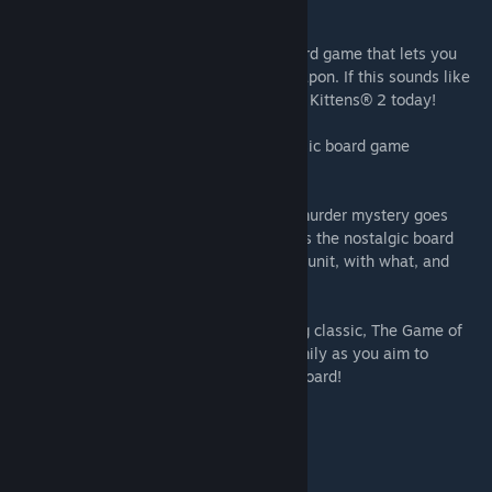
beyond Tudor Mansion…
Exploding Kittens® 2:
Finally, a digital card game that lets you
utilize your staggering back hair as a weapon. If this sounds like
your sort of thing, start playing Exploding Kittens® 2 today!
Battleship:
Dominate the seas in the classic board game
Battleship, now available on Steam.
Clue/Cluedo: Classic Edition:
The iconic murder mystery goes
digital! Clue/Cluedo: Classic Edition brings the nostalgic board
game to Steam – can you figure out whodunit, with what, and
where?
The Game of Life:
Play the award-winning classic, The Game of
Life, on Steam. Challenge friends and family as you aim to
become the most successful peg on the board!
INCLUDES:
The Game of Life 2 base game
Ticket to Ride® base game