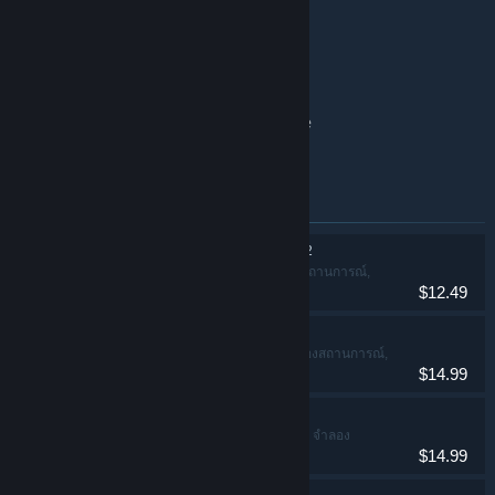
Clue/Cluedo base game
Exploding Kittens® 2 base game
Battleship base game
Clue/Cluedo: Classic Edition base game
The Game of Life base game
ผลิตภัณฑ์ที่บรรจุอยู่ในชุดรวมนี้
THE GAME OF LIFE 2
แคชชวล, จำลองสถานการณ์,
$12.49
กลยุทธ์
Ticket to Ride®
แคชชวล, จำลองสถานการณ์,
$14.99
กลยุทธ์
Clue/Cluedo
ผจญภัย, แคชชวล, จำลอง
$14.99
สถานการณ์, กลยุทธ์