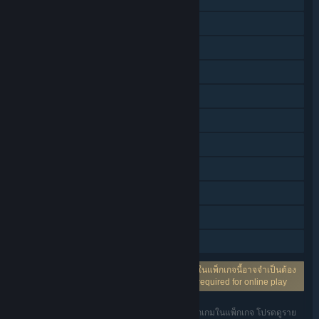
PvP แบบใช้หน้าจอร่วมกัน/แบ่งหน้าจอ
ใช้หน้าจอร่วมกัน/แบ่งหน้าจอ
ผู้เล่นหลายคนข้ามแพลตฟอร์ม
รางวัลความสำเร็จบน Steam
การ์ดสะสม Steam
การสั่งซื้อในแอป
Steam Cloud
สถิติ
Remote Play Together
การแบ่งปันคลังครอบครัว
จำเป็นต้องใช้บัญชีภายนอก: หนึ่งผลิตภัณฑ์ขึ้นไปในแพ็กเกจนี้อาจจำเป็นต้อง
ใช้บัญชีผู้ใช้ภายนอกจาก Marmalade Bubble is required for online play
คุณสมบัติที่แสดงอยู่อาจไม่ได้มีการรองรับสำหรับทุกเกมในแพ็กเกจ โปรดดูราย