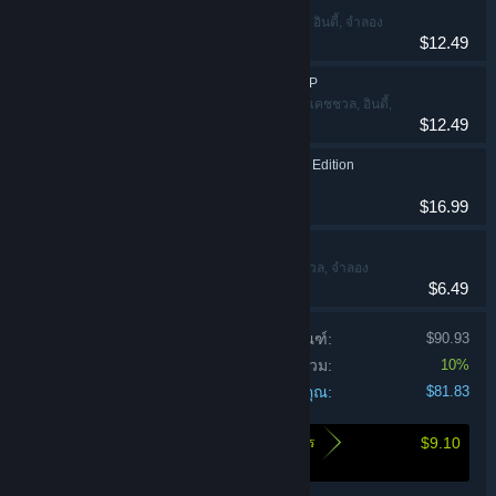
Exploding Kittens® 2
แอ็คชัน, แคชชวล, อินดี้, จำลอง
$12.49
สถานการณ์, กลยุทธ์
Hasbro's BATTLESHIP
แอ็คชัน, ผจญภัย, แคชชวล, อินดี้,
$12.49
กลยุทธ์
Clue/Cluedo: Classic Edition
แคชชวล, กลยุทธ์
$16.99
THE GAME OF LIFE
ผจญภัย, แคชชวล, จำลอง
$6.49
สถานการณ์
ราคารวมของแต่ละผลิตภัณฑ์:
$90.93
ส่วนลดชุดรวม:
10%
ราคาของคุณ:
$81.83
$9.10
นี่คือจำนวนเงินที่จะช่วยให้คุณประหยัดได้โดยการ
ซื้อชุดรวมนี้