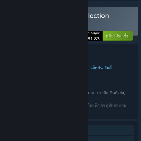
ซื้อ Mega Board Game Collection
ชุดรวม
(?)
-10%
ราคาของคุณ:
หยิบใส่รถเข็น
$81.83
รายละเอียดชุดรวม
Mega Board Game Collection
ชื่อ:
แคชชวล
จำลองสถานการณ์
กลยุทธ์
ผจญภัย
แอ็คชัน
อินดี้
,
,
,
,
,
แนว:
Marmalade Game Studio Ltd
ผู้พัฒนา:
Marmalade Game Studio Ltd
ผู้จัดจำหน่าย:
Marmalade Game Studio Ltd
แฟรนไชส์:
อังกฤษ, ฝรั่งเศส, อิตาลี, เยอรมัน, สเปน, โปรตุเกส - บราซิล, จีนตัวย่อ,
ภาษา:
ญี่ปุ่น, สเปน-ลาตินอเมริกา, รัสเซีย, จีนตัวเต็ม
ภาษาทั้งหมดที่แสดงอยู่อาจจะไม่มีให้ใช้กับบางเกมในแพ็กเกจ ดูที่แต่ละเกม
สำหรับรายละเอียดเพิ่มเติม
ผู้เล่นคนเดียว
PvP ออนไลน์