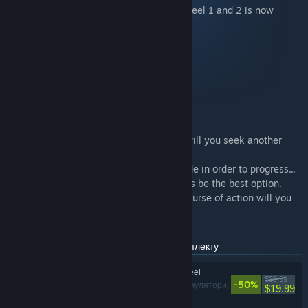
A special set of both Fuga: Melodies of Steel 1 and 2 is now
available!
Content:
・Fuga: Melodies of Steel - Full Game
・Fuga: Melodies of Steel 2 - Full Game
About Fuga: Melodies of Steel
Your adventure. Your choices.
Will you make sacrifices for victory? Or will you seek another
path?
In this RPG, many choices have to be made in order to progress...
but taking the safest road may not always be the best option.
Faced with a desperate situation, what course of action will you
choose?
Товари, що входять до складу цього комплекту
Fuga: Melodies of Steel
$39.99
-50%
Рольові ігри, Симулятори,
$19.99
Стратегії