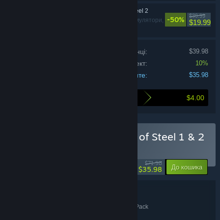
Fuga: Melodies of Steel 2
$39.99
-50%
Рольові ігри, Симулятори,
$19.99
Стратегії
Ціна продуктів поодинці:
$39.98
Знижка на комплект:
10%
Ви заплатите:
$35.98
$4.00
Придбавши комплект, ви заощадите
Придбати Fuga: Melodies of Steel 1 & 2
- Double Pack
-50%
$71.98
-10%
До кошика
$35.98
Подробиці комплекту
Fuga: Melodies of Steel 1 & 2 - Double Pack
НАЗВА:
Рольові ігри
Симулятори
Стратегії
,
,
ЖАНР: