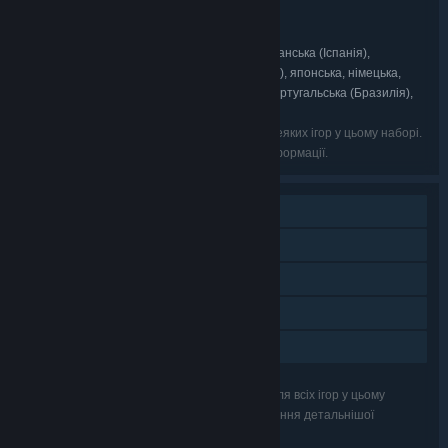
CyberConnect2
РОЗРОБНИК:
CyberConnect2
ВИДАВЕЦЬ:
англійська, французька, італійська, іспанська (Іспанія),
МОВИ:
китайська (спрощена), китайська (традиційна), японська, німецька,
корейська, іспанська (Латинська Америка), португальська (Бразилія),
російська, португальська (Португалія)
Мови зі списку можуть бути недоступні для деяких ігор у цьому наборі.
Перегляньте кожну з ігор для детальнішої інформації.
Однокористувацька гра
Досягнення Steam
Колекційні картки Steam
Steam Cloud
Сімейна бібліотека
Функції зі списку можуть не підтримуватися для всіх ігор у цьому
пакунку. Перегляньте кожну з ігор для отримання детальнішої
інформації.