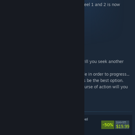
A special set of both Fuga: Melodies of Steel 1 and 2 is now
available!
Content:
・Fuga: Melodies of Steel - Full Game
・Fuga: Melodies of Steel 2 - Full Game
About Fuga: Melodies of Steel
Your adventure. Your choices.
Will you make sacrifices for victory? Or will you seek another
path?
In this RPG, many choices have to be made in order to progress...
but taking the safest road may not always be the best option.
Faced with a desperate situation, what course of action will you
choose?
Položky obsažené v tomto balíčku
Fuga: Melodies of Steel
$39.99
-50%
RPG, Simulátory,
$19.99
Strategické