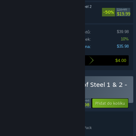
Fuga: Melodies of Steel 2
$39.99
-50%
RPG, Simulátory,
$19.99
Strategické
Cena jednotlivých produktů:
$39.98
Sleva na balíček:
10%
Vaše cena:
$35.98
$4.00
Nákupem tohoto balíčku ušetříte
Zakoupit Fuga: Melodies of Steel 1 & 2 -
Double Pack
-50%
$71.98
-10%
Přidat do košíku
$35.98
Podrobnosti balíčku
Fuga: Melodies of Steel 1 & 2 - Double Pack
NÁZEV:
RPG
Simulátory
Strategické
,
,
ŽÁNR: