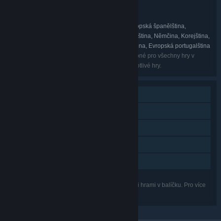
CyberConnect2
VÝVOJÁŘ:
CyberConnect2
VYDAVATEL:
Angličtina, Francouzština, Italština, Evropská španělština,
JAZYKY:
Zjednodušená čínština, Tradiční čínština, Japonština, Němčina, Korejština,
Latin. španělština, Brazilská portugalština, Ruština, Evropská portugalština
Uvedené jazykové lokalizace nemusí být dostupné pro všechny hry v
balíčku. Pro více informací se podívejte na jednotlivé hry.
Režim pro jednoho hráče
Achievementy
Sběratelské karty
Steam Cloud
Sdílení v rodině
Uvedené funkce nemusí být podporovány všemi hrami v balíčku. Pro více
informací se podívejte na jednotlivé hry.