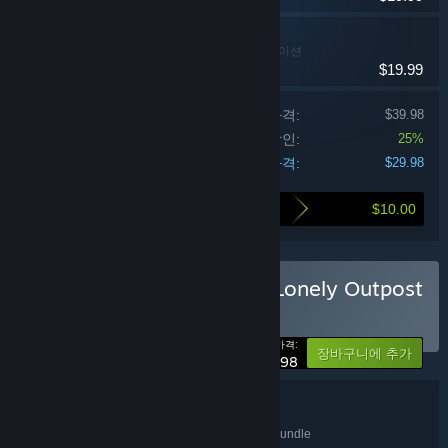
One Lonely Outpost
인디,RPG,시뮬레이션
$19.99
개별 제품 가격:
$39.98
꾸러미 할인:
25%
지급 가격:
$29.98
$10.00
이 꾸러미 구매에 의한 할인율
Cat Cafe Manager x One Lonely Outpost
Bundle 구매
꾸러미
(?)
-25%
가격:
장바구니에 추가
$29.98
꾸러미 세부 정보
Cat Cafe Manager x One Lonely Outpost Bundle
제목: