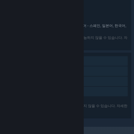
인디
시뮬레이션
전략
RPG
,
,
,
장르:
Roost Games
indie.io
,
개발자:
indie.io
배급사:
indie.io
프랜차이즈:
영어, 프랑스어, 이탈리아어, 독일어, 스페인어 - 스페인, 일본어, 한국어,
언어:
중국어 간체
나열된 언어가 패키지 내의 모든 게임에서 사용가능하지 않을 수 있습니다. 자
세한 정보는 각각의 게임을 확인하세요.
싱글 플레이어
Steam 도전 과제
Steam Cloud
가족 공유
나열된 기능이 패키지 내의 모든 게임에서 지원되지 않을 수 있습니다. 자세한
정보는 각각의 게임을 확인하세요.