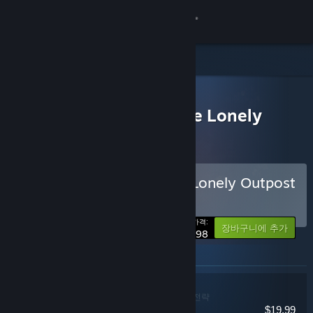
로그인
상점
모든 제품
커뮤니티
> 꾸러미 세부 정보
Cat Cafe Manager x One Lonely
Outpost Bundle
정보
지원
Cat Cafe Manager x One Lonely Outpost
Bundle 구매
꾸러미
(?)
언어 변경
-25%
가격:
장바구니에 추가
$29.98
Steam 모바일 앱 다운로드
이 꾸러미에 포함된 아이템
PC 웹사이트 보기
Cat Cafe Manager
인디,시뮬레이션,전략
$19.99