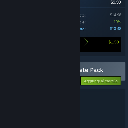
$9.99
Prezzo dei singoli prodotti:
$14.98
Sconto bundle:
10%
Costo:
$13.48
$1.50
Ecco quanto risparmi comprando questo
bundle
Acquista Polimines Complete Pack
-10%
$13.48
Aggiungi al carrello
Dettagli del bundle
Polimines Complete Pack
TITOLO:
Passatempo
Indie
Strategia
,
,
GENERE:
Molter
SVILUPPATORE:
Molter
EDITORE:
Polimines
FRANCHISE: