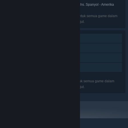
Bhs. Inggris, Bhs. Spanyol - Spanyol, Bhs. Spanyol - Amerika
BAHASA:
Latin
Bahasa yang terdaftar mungkin tidak tersedia untuk semua game dalam
paket ini. Lihat tiap game untuk rincian lebih lanjut.
Pemain Tunggal
Pencapaian Steam
Trading Card Steam
Berbagi dengan Keluarga
Fitur yang terdaftar mungkin tidak didukung untuk semua game dalam
paket ini. Lihat tiap game untuk rincian lebih lanjut.