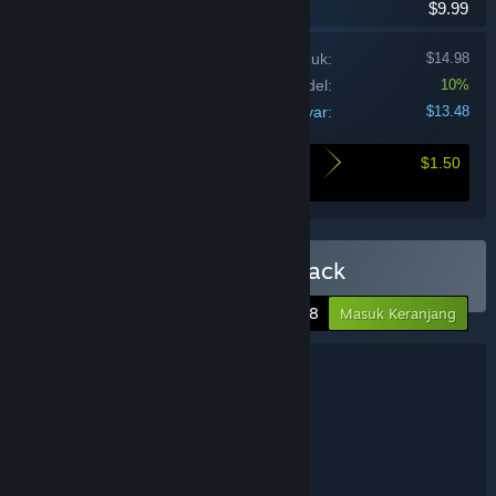
$9.99
Harga satuan setiap produk:
$14.98
Diskon bundel:
10%
Harga yang dibayar:
$13.48
$1.50
Dengan membeli bundel ini kamu dapat
berhemat
Beli Polimines Complete Pack
-10%
$13.48
Masuk Keranjang
Rincian Bundel
Polimines Complete Pack
JUDUL:
Kasual
Indie
Strategi
,
,
GENRE:
Molter
PENGEMBANG:
Molter
PENERBIT:
Polimines
FRANCHISE: