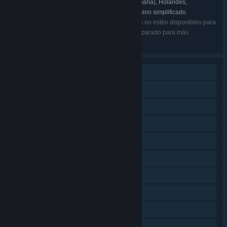
Inglés, Francés, Alemán, Español (España), Holandés,
IDIOMAS:
Portugués - Brasil, Ruso, Japonés, Coreano, Chino simplificado
Puede que algunos de los idiomas enumerados no estén disponibles para
todos los juegos del lote. Mira los juegos por separado para más
información.
Un jugador
JcJ en línea
JcJ en pantalla dividida/compartida
Pantalla dividida/compartida
Logros de Steam
Tarjetas de Steam
Steam Cloud
Marcadores de Steam
Remote Play para TV
Remote Play Together