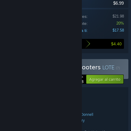
$6.99
Precio de los productos individuales:
$21.98
Descuento del lote:
20%
Precio para ti:
$17.58
$4.40
Esto es lo que ahorras al comprar este lote
Comprar Samurai Punk Shooters
LOTE
(?)
-20%
Tu precio:
Agregar al carrito
$17.58
Información sobre el lote
Samurai Punk Shooters
TÍTULO:
Acción
Indie
,
GÉNERO:
Samurai Punk
Nicholas McDonnell
,
DESARROLLADOR:
Samurai Punk
Neon Doctrine
Raw Fury
,
,
EDITOR:
Samurai Punk
Neon Doctrine
,
FRANQUICIA: