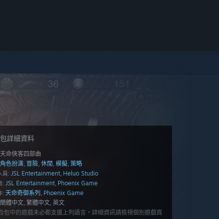
包詳細資料
天命俠客四部曲
角色扮演
冒險
休閒
模擬
策略
,
,
,
,
JSL Entertainment
Heluo Studio
,
人員:
JSL Entertainment
Phoenix Game
,
:
天命奇御系列
Phoenix Game
,
:
簡體中文, 繁體中文, 英文
合包中的遊戲未必都支援上列語言，詳細資訊請檢視個別遊戲頁