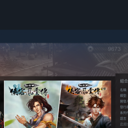
組合
名稱:
類型:
開發
發行商
系列作
語言:
此組