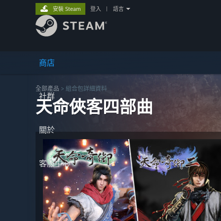
安裝 Steam
登入
|
語言
商店
全部產品
> 組合包詳細資料
社群
天命俠客四部曲
關於
客服中心