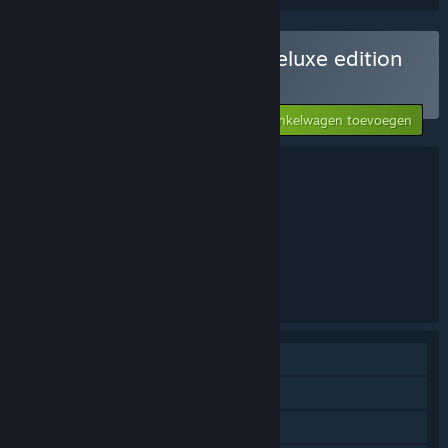
Lumberjack Simulator - Deluxe edition
kopen
-10%
$30.55
Aan winkelwagen toevoegen
Bundelgegevens
Lumberjack Simulator - Deluxe edition
TITEL:
Simulatie
GENRE:
Exponential Games Inc.
ONTWIKKELAAR:
Exponential Games Inc.
UITGEVER:
Lumberjack Simulator
FRANCHISE:
Engels, Duits, Frans
TALEN:
Singleplayer
Downloadbare inhoud
Steam Workshop