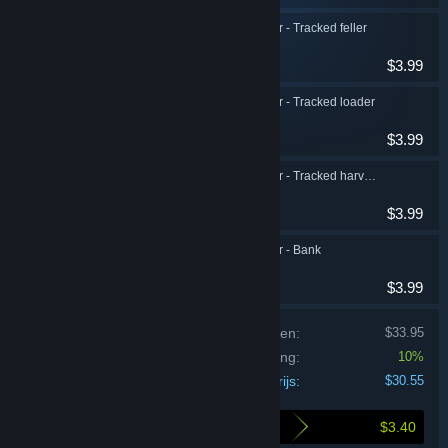
Lumberjack Simulator - Tracked feller
Simulatie
$3.99
Lumberjack Simulator - Tracked loader
Simulatie
$3.99
Lumberjack Simulator - Tracked harvester
Simulatie
$3.99
Lumberjack Simulator - Bank
Simulatie
$3.99
Prijs van individuele producten:
$33.95
Bundelkorting:
10%
Jouw prijs:
$30.55
$3.40
Je bespaart bij het kopen van deze bundel