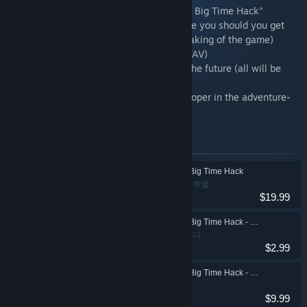
🎯 The game itself - "Justin Wack and the Big Time Hack"
🎯 The Official Walkthrough Chart to guide you should you get
stuck (the actual chart used during the making of the game)
🎯 The Official Soundtrack (MP3 and/or WAV)
🎯 Any upcoming DLC that might drop in the future (all will be
added to this bundle)
🎯 Good karma for keeping an indie developer in the adventure-
making business 👊
이 꾸러미에 포함된 아이템
Justin Wack and the Big Time Hack
어드벤처,캐주얼
$19.99
Justin Wack and the Big Time Hack - Official Walkthrough Chart
어드벤처,인디
$2.99
Justin Wack and the Big Time Hack - Official Soundtrack
$9.99