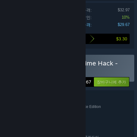
개별 제품 가격:
$32.97
꾸러미 할인:
10%
지급 가격:
$29.67
$3.30
이 꾸러미 구매에 의한 할인율
Justin Wack and the Big Time Hack -
Deluxe Edition 구매
-10%
$29.67
장바구니에 추가
꾸러미 세부 정보
Justin Wack and the Big Time Hack - Deluxe Edition
제목:
어드벤처
캐주얼
인디
,
,
장르:
Warm Kitten
개발자:
Warm Kitten
배급사:
The Pythonic Empire
프랜차이즈: