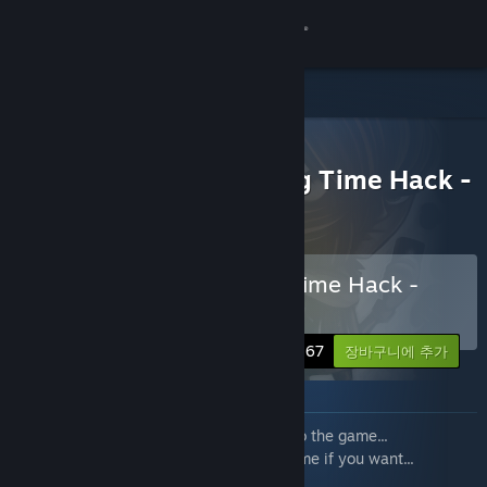
로그인
상점
모든 제품
커뮤니티
> 꾸러미 세부 정보
Justin Wack and the Big Time Hack -
Deluxe Edition
정보
지원
Justin Wack and the Big Time Hack -
Deluxe Edition 구매
언어 변경
-10%
$29.67
장바구니에 추가
Steam 모바일 앱 다운로드
꾸러미 정보
PC 웹사이트 보기
This bundle includes everything related to the game...
Buy this bundle rather than "only" the game if you want...