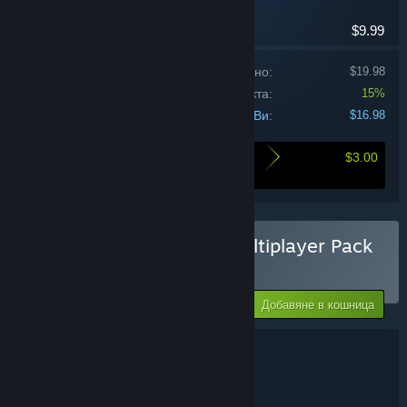
Екшъни
$9.99
Цена на продуктите поотделно:
$19.98
Отстъпка за комплекта:
15%
Цената Ви:
$16.98
$3.00
Ето какво спестявате при закупуването на
този комплект
Закупуване на Source Multiplayer Pack
КОМПЛЕКТ
(?)
-15%
Цената Ви:
Добавяне в кошница
$16.98
Подробности за комплекта
Source Multiplayer Pack
ЗАГЛАВИЕ:
Екшъни
ЖАНР: