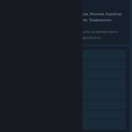
Valve
РАЗРАБОТЧИК:
Valve
ИЗДАТЕЛ:
Английски, Френски, Немски, Италиански, Японски, Корейски,
ЕЗИЦИ:
Испански — Испания, Руски, Опростен китайски, Традиционен
китайски, Тайландски, Турски
Възможно е изброените езици да не са достъпни за всички игри в
пакета. Прегледайте ги поотделно за още подробности.
Мрежова игра
Мултиплатформена мрежова игра
Steam постижения
Steam карти за размяна
Steam облак
Статистики
Включва Source SDK
Семейно споделяне