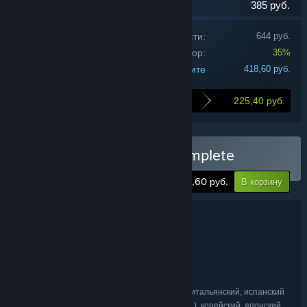
385 руб.
Стоимость товаров по отдельности:
644 руб.
Скидка на набор:
35%
Вы заплатите
418,60 руб.
225,40 руб.
Купив этот набор, вы сэкономите
Купить Counter-Strike Complete
-35%
418,60 руб.
В корзину
Подробнее о наборе
Counter-Strike Complete
НАЗВАНИЕ:
Экшены
ЖАНР:
Valve
РАЗРАБОТЧИК:
Valve
ИЗДАТЕЛЬ:
английский, французский, немецкий, итальянский, испанский
ЯЗЫКИ:
— Испания, китайский (упр.), китайский (трад.), корейский, японский,