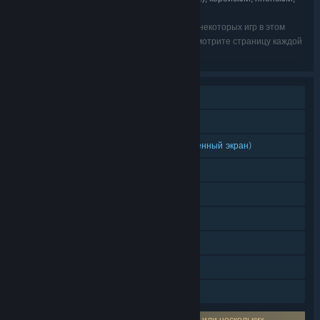
русский, тайский, турецкий
Языки из списка могут быть недоступны для некоторых игр в этом
комплекте. Чтобы узнать подробности, просмотрите страницу каждой
игры.
Для одного игрока
Игрок против игрока (по сети)
Игрок против игрока (общий/разделённый экран)
Кросс-платформенный мультиплеер
Достижения Steam
Steam Cloud
Статистика
С инструментами Source SDK
Семейный доступ