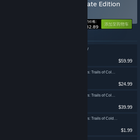
Cold Steel IV Digital Ultimate Edition
捆绑包
(?)
-30%
您的价格：
添加至购物车
$132.89
此捆绑包中包含的物品
英雄传说：闪之轨迹Ⅳ
角色扮演
$59.99
The Legend of Heroes: Trails of Cold Steel IV - Consumable Starter Set
角色扮演
$24.99
The Legend of Heroes: Trails of Cold Steel IV - Consumable Value Set
角色扮演
$39.99
The Legend of Heroes: Trails of Cold Steel IV - Self-Assertion Panels Vol. 2
角色扮演
$1.99